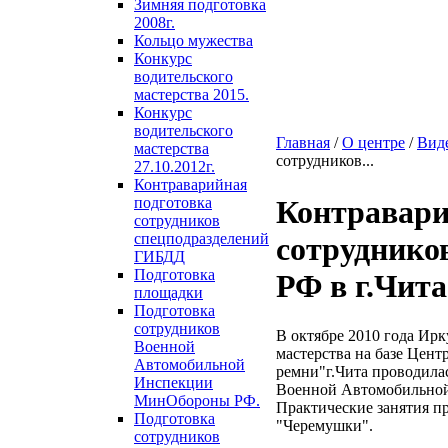
Зимняя подготовка
2008г.
Кольцо мужества
Конкурс
водительского
мастерства 2015.
Конкурс
водительского
Главная
/
О центре
/
Вид
мастерства
сотрудников...
27.10.2012г.
Контраварийная
подготовка
Контравари
сотрудников
спецподразделений
сотрудник
ГИБДД
Подготовка
РФ в г.Чита
площадки
Подготовка
сотрудников
В октябре 2010 года Ир
Военной
мастерства на базе Цен
Автомобильной
ремни"г.Чита проводила
Инспекции
Военной Автомобильно
МинОбороны РФ.
Практические занятия п
Подготовка
"Черемушки".
сотрудников