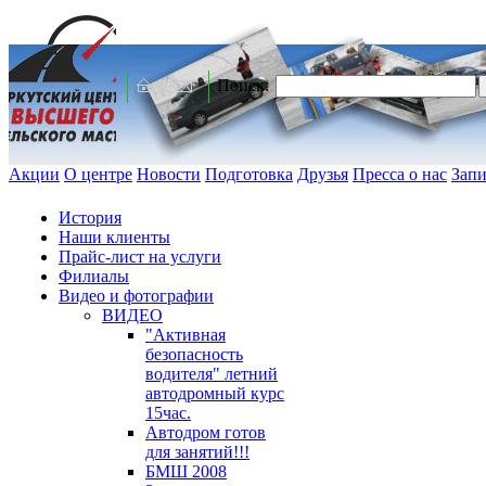
Поиск:
Акции
О центре
Новости
Подготовка
Друзья
Пресса о нас
Запи
История
Наши клиенты
Прайс-лист на услуги
Филиалы
Видео и фотографии
ВИДЕО
"Активная
безопасность
водителя" летний
автодромный курс
15час.
Автодром готов
для занятий!!!
БМШ 2008