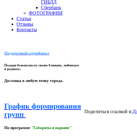
ГИБДД
Сбербанк
ФОТОГРАФИИ
Статьи
Отзывы
Контакты
Подарочный сертификат
Подари безопасность своим близким, любимым
и родным..
Доставка в любую точку города.
График формирования
Поделиться ссылкой в:
Д
групп
По программе
"Габариты и паркинг"