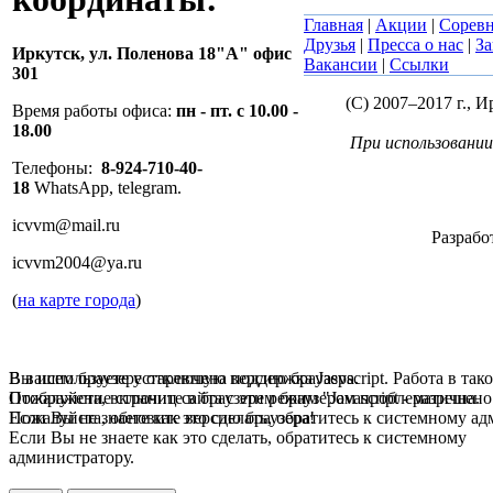
Главная
|
Акции
|
Сорев
Друзья
|
Пресса о нас
|
За
Иркутск,
ул. Поленова 18"А" офис
Вакансии
|
Ссылки
301
(C) 2007–2017 г.,
Время работы офиса:
пн - пт. с 10.00 -
18.00
При использовании
Телефоны:
8-924-710-40-
18
WhatsApp, telegram.
icvvm@mail.ru
Разрабо
icvvm2004@ya.ru
(
на карте города
)
В вашем браузере отключена поддержка Jasvscript. Работа в так
Вы используете устаревшую версию браузера.
Пожалуйста, включите в браузере режим "Javascript - разрешено
Отображение страниц сайта с этим браузером проблематична.
Если Вы не знаете как это сделать, обратитесь к системному а
Пожалуйста, обновите версию браузера!
Если Вы не знаете как это сделать, обратитесь к системному
администратору.