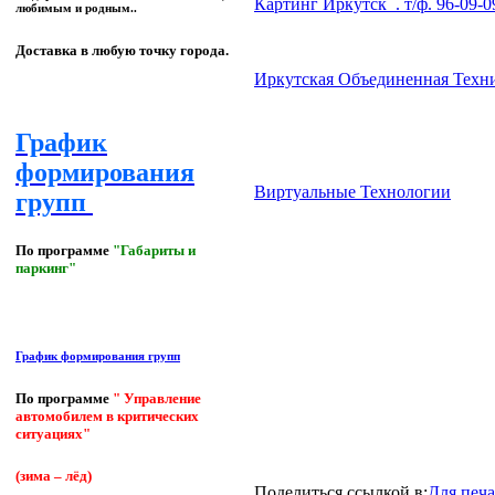
Картинг Иркутск . т/ф. 96-09-0
любимым и родным..
Доставка в любую точку города.
Иркутская Объединенная Те
График
формирования
Виртуальные Технологии
групп
По программе
"Габариты и
паркинг"
График формирования групп
По программе
" Управление
автомобилем в критических
ситуациях"
(зима – лёд)
Поделиться ссылкой в:
Для печ