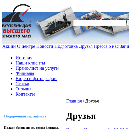
Поиск:
Акции
О центре
Новости
Подготовка
Друзья
Пресса о нас
Запи
История
Наши клиенты
Прайс-лист на услуги
Филиалы
Видео и фотографии
Статьи
Отзывы
Контакты
Главная
/
Друзья
Друзья
Подарочный сертификат
Подари безопасность своим близким,