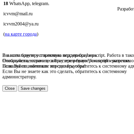
18
WhatsApp, telegram.
Разрабо
icvvm@mail.ru
icvvm2004@ya.ru
(
на карте города
)
В вашем браузере отключена поддержка Jasvscript. Работа в так
Вы используете устаревшую версию браузера.
Пожалуйста, включите в браузере режим "Javascript - разрешено
Отображение страниц сайта с этим браузером проблематична.
Если Вы не знаете как это сделать, обратитесь к системному а
Пожалуйста, обновите версию браузера!
Если Вы не знаете как это сделать, обратитесь к системному
администратору.
Close
Save changes