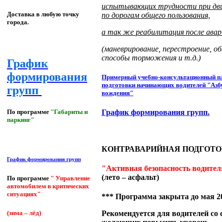
испытывающих трудности при дв
Доставка в любую точку
по дорогам общего пользования,
города.
а так же реабилитация после авар
(маневрирование, перестроение, об
способы торможения и т.д.)
График
формирования
Примерный учебно-консультационный п
подготовки начинающих водителей "Азб
групп
вождения"
По программе
"Габариты и
График формирования групп.
паркинг"
КОНТРАВАРИЙНАЯ ПОДГОТО
График формирования групп
"Активная безопасность водител
(лето – асфальт)
По программе
" Управление
автомобилем в критических
ситуациях"
*** Программа закрыта до мая 20
Рекомендуется для водителей со
(зима – лёд)