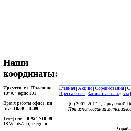
Наши
координаты:
Иркутск,
ул. Поленова
Главная
|
Акции
|
Соревнования
|
О
18"А" офис 301
Пресса о нас
|
Записаться на курсы
Время работы офиса:
пн -
(C) 2007–2017 г., Иркутский 
пт. с 10.00 - 18.00
При использовании материалов
Телефоны:
8-924-710-40-
18
WhatsApp, telegram.
Разрабо