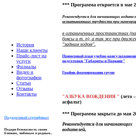
*** Программа откроется в мае 2
Рекомендуется для начинающих водител
испытывающих трудности при маневри
в ограниченных пространствах (па
боксы и т. п), а так же при движе
"задним ходом".
История
Наши клиенты
Прайс-лист на
Примерный план учебно-консультацион
услуги
подготовки "Габариты и Паркинг"
Филиалы
Видео и
График формирования групп
фотографии
Статьи
Отзывы
Контакты
"АЗБУКА ВОЖДЕНИЯ "
(лето –
асфальт)
*** Программа закрыта до мая 20
Подарочный сертификат
Рекомендуется для начинающих
водителей
,
Подари безопасность своим
близким, любимым и родным..