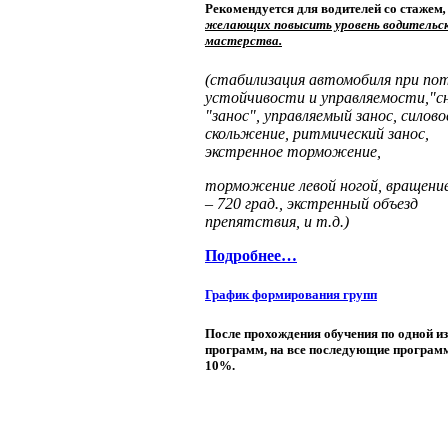
Рекомендуется для водителей со стажем
,
желающих повысить уровень водительс
мастерства.
(стабилизация автомобиля при по
устойчивости и управляемости,"сн
"занос", управляемый занос, силово
скольжение, ритмический занос,
экстренное торможение,
торможение левой ногой, вращение
– 720 град., экстренный объезд
препятствия, и т.д.)
Подробнее…
График формирования групп
После прохождения обучения по одной из
программ, на все последующие програм
10%.