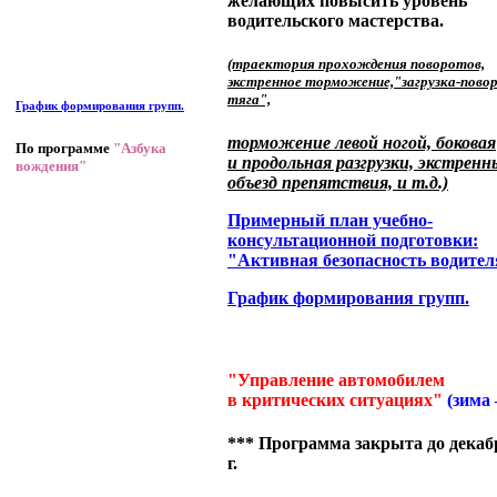
желающих повысить уровень
водительского мастерства.
(траектория прохождения поворотов,
экстренное торможение,"загрузка-пово
тяга",
График формирования групп.
торможение левой ногой, боковая
По программе
"Азбука
и продольная разгрузки, экстренн
вождения"
объезд препятствия, и т.д.)
Примерный план учебно-
консультационной подготовки:
"Активная безопасность водител
График формирования групп.
"Управление автомобилем
в критических ситуациях"
(зима 
*** Программа закрыта до декаб
г.