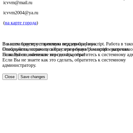
icvvm@mail.ru
icvvm2004@ya.ru
(
на карте города
)
В вашем браузере отключена поддержка Jasvscript. Работа в так
Вы используете устаревшую версию браузера.
Пожалуйста, включите в браузере режим "Javascript - разрешено
Отображение страниц сайта с этим браузером проблематична.
Если Вы не знаете как это сделать, обратитесь к системному а
Пожалуйста, обновите версию браузера!
Если Вы не знаете как это сделать, обратитесь к системному
администратору.
Close
Save changes