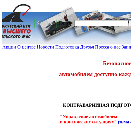
Поиск:
Акции
О центре
Новости
Подготовка
Друзья
Пресса о нас
Запи
Безопасное
автомобилем доступно каж
КОНТРАВАРИЙНАЯ ПОДГОТ
"Управление автомобилем
в критических ситуациях"
(зима 