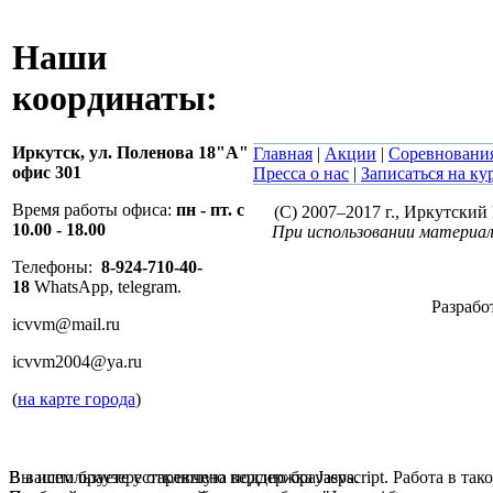
Наши
координаты:
Иркутск,
ул. Поленова 18"А"
Главная
|
Акции
|
Соревновани
офис 301
Пресса о нас
|
Записаться на ку
Время работы офиса:
пн - пт. с
(C) 2007–2017 г., Иркутски
10.00 - 18.00
При использовании материал
Телефоны:
8-924-710-40-
18
WhatsApp, telegram.
Разрабо
icvvm@mail.ru
icvvm2004@ya.ru
(
на карте города
)
В вашем браузере отключена поддержка Jasvscript. Работа в так
Вы используете устаревшую версию браузера.