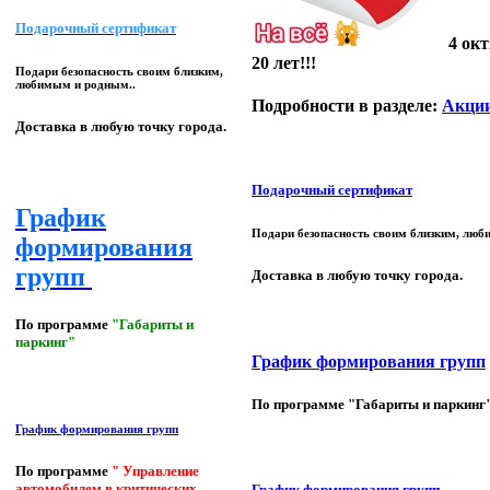
Подарочный сертификат
4 ок
20 лет!!!
Подари безопасность своим близким,
любимым и родным..
Подробности в разделе:
Акци
Доставка в любую точку города.
Подарочный сертификат
График
Подари безопасность своим близким, люб
формирования
групп
Доставка в любую точку города.
По программе
"Габариты и
паркинг"
График формирования групп
По программе "Габариты и паркинг
График формирования групп
По программе
" Управление
автомобилем в критических
График формирования групп.