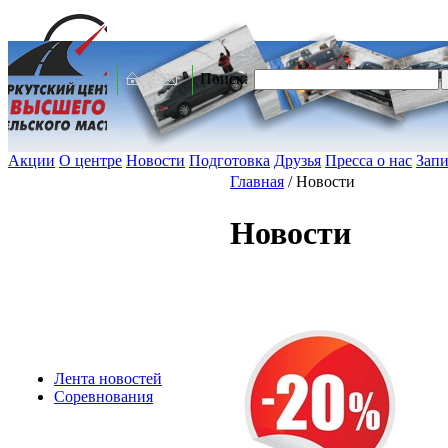
Поиск:
Акции
О центре
Новости
Подготовка
Друзья
Пресса о нас
Запи
Главная
/
Новости
Новости
Лента новостей
Соревнования