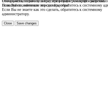
Пожалуйста, включите в браузере режим "Javascript - разрешено
Отображение страниц сайта с этим браузером проблематична.
Если Вы не знаете как это сделать, обратитесь к системному а
Пожалуйста, обновите версию браузера!
Если Вы не знаете как это сделать, обратитесь к системному
администратору.
Close
Save changes