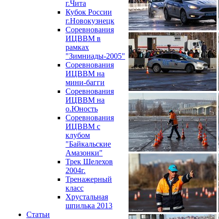
г.Чита
Кубок России
г.Новокузнецк
Соревнования
ИЦВВМ в
рамках
"Зимниады-2005"
Соревнования
ИЦВВМ на
мини-багги
Соревнования
ИЦВВМ на
о.Юность
Соревнования
ИЦВВМ с
клубом
"Байкальские
Амазонки"
Трек Шелехов
2004г.
Тренажерный
класс
Хрустальная
шпилька 2013
Статьи