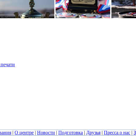
 печати
вания
|
О центре
|
Новости
|
Подготовка
|
Друзья
|
Пресса о нас
|
З