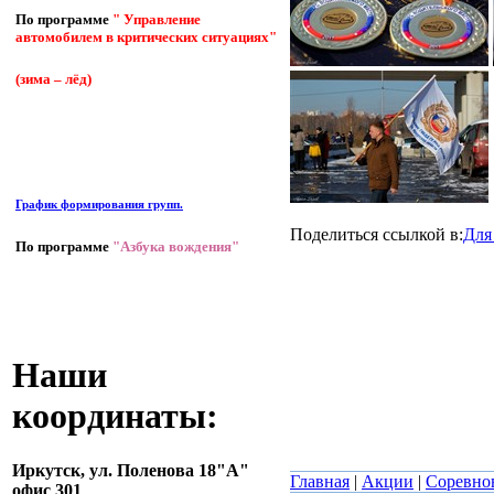
По программе
" Управление
автомобилем в критических ситуациях"
(зима – лёд)
График формирования групп.
Поделиться ссылкой в:
Для
По программе
"Азбука вождения"
Наши
координаты:
Иркутск,
ул. Поленова 18"А"
Главная
|
Акции
|
Соревно
офис 301