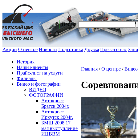
Поиск:
Акции
О центре
Новости
Подготовка
Друзья
Пресса о нас
Запи
История
Наши клиенты
Главная
/
О центре
/
Видео
Прайс-лист на услуги
Филиалы
Соревновани
Видео и фотографии
ВИДЕО
ФОТОГРАФИИ
Автокросс
Братск 2004г.
Автокросс
Иркутск 2004г.
БМШ 2008 17
мая выступление
ИЦВВМ