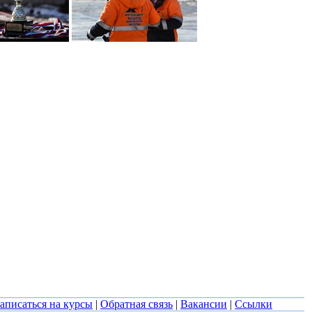
аписаться на курсы
|
Обратная связь
|
Вакансии
|
Ссылки