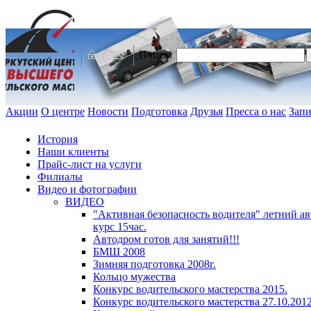
Поиск:
Акции
О центре
Новости
Подготовка
Друзья
Пресса о нас
Запи
История
Наши клиенты
Прайс-лист на услуги
Филиалы
Видео и фотографии
ВИДЕО
"Активная безопасность водителя" летний 
курс 15час.
Автодром готов для занятий!!!
БМШ 2008
Зимняя подготовка 2008г.
Кольцо мужества
Конкурс водительского мастерства 2015.
Конкурс водительского мастерства 27.10.2012