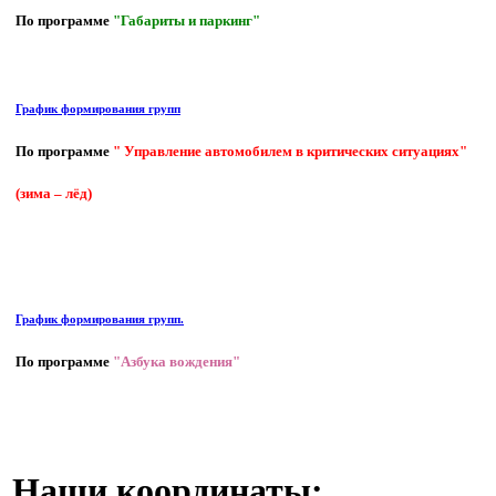
По программе
"Габариты и паркинг"
График формирования групп
По программе
" Управление автомобилем в критических ситуациях"
(зима – лёд)
График формирования групп.
По программе
"Азбука вождения"
Наши координаты: