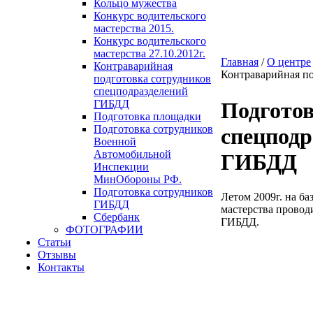
Кольцо мужества
Конкурс водительского
мастерства 2015.
Конкурс водительского
мастерства 27.10.2012г.
Главная
/
О центре
Контраварийная
Контраварийная по
подготовка сотрудников
спецподразделений
ГИБДД
Подгото
Подготовка площадки
Подготовка сотрудников
спецпод
Военной
Автомобильной
ГИБДД
Инспекции
МинОбороны РФ.
Подготовка сотрудников
Летом 2009г. на б
ГИБДД
мастерства провод
Сбербанк
ГИБДД.
ФОТОГРАФИИ
Статьи
Отзывы
Контакты