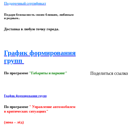
Подарочный сертификат
Подари безопасность своим близким, любимым
и родным..
Доставка в любую точку города.
График формирования
групп
Поделиться ссылко
По программе
"Габариты и паркинг"
График формирования групп
По программе
" Управление автомобилем
в критических ситуациях"
(зима – лёд)