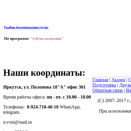
График формирования групп.
По программе
"Азбука вождения"
Наши координаты:
Главная
|
Акции
|
С
Подготовка
|
Друзь
Иркутск,
ул. Поленова 18"А" офис 301
Обратная связь
|
Ва
Время работы офиса:
пн - пт. с 10.00 - 18.00
(C) 2007–2017 г
Телефоны:
8-924-710-40-18
WhatsApp,
При использова
telegram.
icvvm@mail.ru