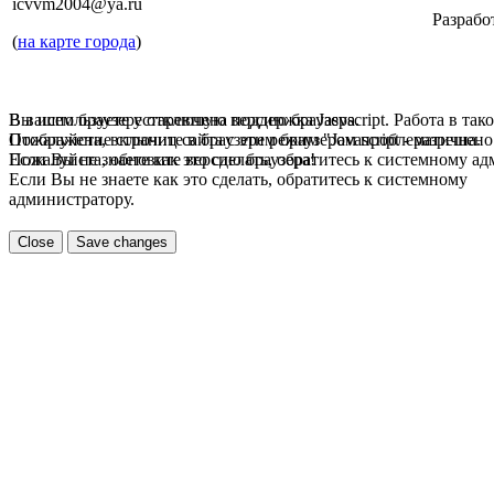
icvvm2004@ya.ru
Разрабо
(
на карте города
)
В вашем браузере отключена поддержка Jasvscript. Работа в так
Вы используете устаревшую версию браузера.
Пожалуйста, включите в браузере режим "Javascript - разрешено
Отображение страниц сайта с этим браузером проблематична.
Если Вы не знаете как это сделать, обратитесь к системному а
Пожалуйста, обновите версию браузера!
Если Вы не знаете как это сделать, обратитесь к системному
администратору.
Close
Save changes