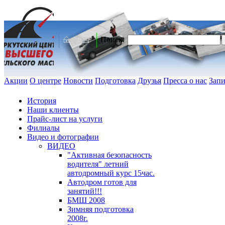
Поиск:
Акции
О центре
Новости
Подготовка
Друзья
Пресса о нас
Запи
История
Наши клиенты
Прайс-лист на услуги
Филиалы
Видео и фотографии
ВИДЕО
"Активная безопасность
водителя" летний
автодромный курс 15час.
Автодром готов для
занятий!!!
БМШ 2008
Зимняя подготовка
2008г.