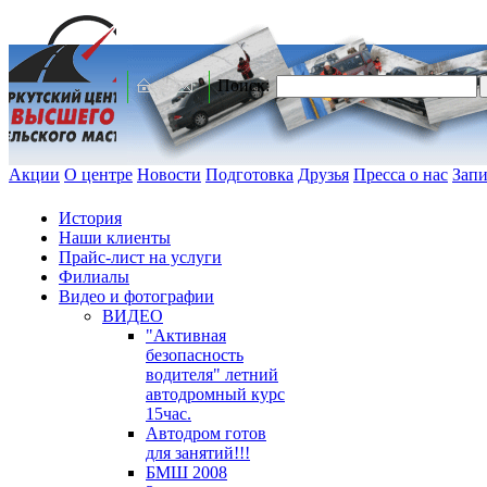
Поиск:
Акции
О центре
Новости
Подготовка
Друзья
Пресса о нас
Запи
История
Наши клиенты
Прайс-лист на услуги
Филиалы
Видео и фотографии
ВИДЕО
"Активная
безопасность
водителя" летний
автодромный курс
15час.
Автодром готов
для занятий!!!
БМШ 2008