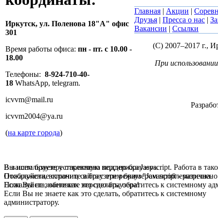
Главная
|
Акции
|
Сорев
Друзья
|
Пресса о нас
|
За
Иркутск,
ул. Поленова 18"А" офис
Вакансии
|
Ссылки
301
(C) 2007–2017 г.,
Время работы офиса:
пн - пт. с 10.00 -
18.00
При использовании
Телефоны:
8-924-710-40-
18
WhatsApp, telegram.
icvvm@mail.ru
Разрабо
icvvm2004@ya.ru
(
на карте города
)
В вашем браузере отключена поддержка Jasvscript. Работа в так
Вы используете устаревшую версию браузера.
Пожалуйста, включите в браузере режим "Javascript - разрешено
Отображение страниц сайта с этим браузером проблематична.
Если Вы не знаете как это сделать, обратитесь к системному а
Пожалуйста, обновите версию браузера!
Если Вы не знаете как это сделать, обратитесь к системному
администратору.