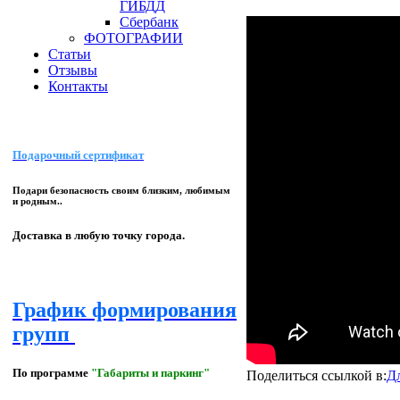
ГИБДД
Сбербанк
ФОТОГРАФИИ
Статьи
Отзывы
Контакты
Подарочный сертификат
Подари безопасность своим близким, любимым
и родным..
Доставка в любую точку города.
График формирования
групп
По программе
"Габариты и паркинг"
Поделиться ссылкой в:
Д