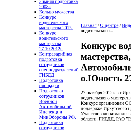
Зимняя подготовка
2008г.
Кольцо мужества
Конкурс
водительского
Главная
/
О центре
/
Вид
мастерства 2015.
водительского...
Конкурс
водительского
Конкурс во
мастерства
27.10.2012г.
мастерства
Контраварийная
подготовка
сотрудников
Автомобили
спецподразделений
ГИБДД
о.Юность 27
Подготовка
площадки
Подготовка
27 октября 2012г. в г.И
сотрудников
водительского мастерст
Военной
Конкурс организован О
Автомобильной
поддержке Иркутского ц
Инспекции
Учавствовали команды: 
МинОбороны РФ.
области, ГИБДД, РАО "Р
Подготовка
сотрудников