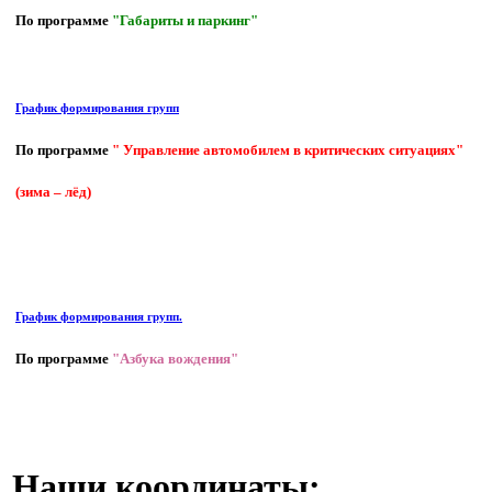
По программе
"Габариты и паркинг"
График формирования групп
По программе
" Управление автомобилем в критических ситуациях"
(зима – лёд)
График формирования групп.
По программе
"Азбука вождения"
Наши координаты: