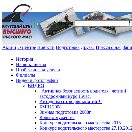
Поиск:
Акции
О центре
Новости
Подготовка
Друзья
Пресса о нас
Запи
История
Наши клиенты
Прайс-лист на услуги
Филиалы
Видео и фотографии
ВИДЕО
"Активная безопасность водителя" летний
автодромный курс 15час.
Автодром готов для занятий!!!
БМШ 2008
Зимняя подготовка 2008г.
Кольцо мужества
Конкурс водительского мастерства 2015.
Конкурс водительского мастерства 27.10.2012