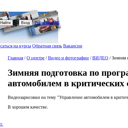
Регистрация
Найти
Вход
саться на курсы
Обратная связь
Вакансии
Главная
/
О центре
/
Видео и фотографии
/
ВИДЕО
/
Зимняя 
Зимняя подготовка по прогр
автомобилем в критических
Видеозарисовки на тему "Управление автомобилем в критич
В хорошем качестве.
г.