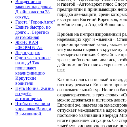
Вождение по
и газетой «Автомаркет плюс Спорт
законам парадокса.
предприятий и принимающих непос
Драйв класс за 28
порядка двенадцати, среди которы
секунд.
выступили Евгений Корешков, кол
Газета "Город-Авто"
комбинезоне, и Андрей Волошин.
Ездить быстро, но
долго… Берегись
Прибыв на импровизированный рал
автомобиля!
нарезающих круг и «змейки». Ста
ЖЕНСКАЯ
спровоцированный занос, выхлесты
«ФОРМУЛА»
энтузиазмом ныряют в крутые дуги
Лед в узорах
«четырехтактника». Случайные пр
Один час в заносе
трассе, либо останавливались, что
на льду! Так
действом, либо с плохо скрываемы
повышают
шаг.
квалификацию
Иркутские
Как показалось на первый взгляд,
водители.
поэтому решаем с Евгением прокатит
Путь Воина. Жизнь
ознакомительный тур. Но не на ба
и судьба
охарактеризовать в трех словах: «Сн
автогонщика.
можно держаться и пытаюсь давать
Чтобы не машина
Евгений же, налетая на замаскиро
управляла Вами, а
отпускает междометия в адрес покр
Вы-машиной.
постоянно маячивший впереди Mitsu
итоге проясняем ситуацию. Со стар
«змейку», состоящую из связки пово