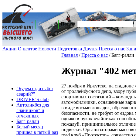
Поиск:
Акции
О центре
Новости
Подготовка
Друзья
Пресса о нас
Запи
Главная
/
Пресса о нас
/
Багг-ралли
Журнал "402 ме
27 ноября в Иркутске, на стадионе
"Будем ездить без
от троллейбусного депо, взору пу
аварий?"
спортивных состязаний – командны
DRIVER’S club
автомобильчики, оснащенные вари
Автоликбез для
в виде восьми лошадок, обрамленн
"чайников" и
безопасности, не требует от ездок
отчаянных
однако в руках «чайника» способны
Багг-ралли
пожалуй, принципиальное отличие 
Белый месяц
подвески. Организаторами массовог
пришел в пятый раз
road клуб «Протектор», совместно 