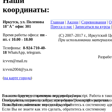
Наши
координаты:
Иркутск,
ул. Поленова
Главная
|
Акции
|
Соревнования
|
О
18"А" офис 301
Пресса о нас
|
Записаться на курсы
Время работы офиса:
пн -
(C) 2007–2017 г., Иркутский 
пт. с 10.00 - 18.00
При использовании материалов
Телефоны:
8-924-710-40-
18
WhatsApp, telegram.
Разрабо
icvvm@mail.ru
icvvm2004@ya.ru
(
на карте города
)
В вашем браузере отключена поддержка Jasvscript. Работа в так
Вы используете устаревшую версию браузера.
Пожалуйста, включите в браузере режим "Javascript - разрешено
Отображение страниц сайта с этим браузером проблематична.
Если Вы не знаете как это сделать, обратитесь к системному а
Пожалуйста, обновите версию браузера!
Если Вы не знаете как это сделать, обратитесь к системному