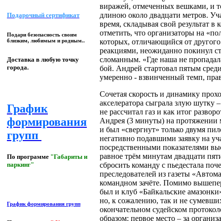
виражей, отмеченных вешками, и т
длиною около двадцати метров. Уча
Подарочный сертификат
время, складывая свой результат в
отметить, что организаторы на «по
Подари безопасность своим
которых, отличающийся от другог
близким, любимым и родным..
реакциями, неожиданно покинул стр
сломанным. «Где наша не пропадала
Доставка в любую точку
города.
бой. Андрей стартовал пятым среди
умеренно - взвинченный темп, пра
Сочетая скорость и динамику прох
акселератора сыграла злую шутку –
График
не рассчитал газ и как итог развор
формирования
Андрея (3 минуты) на протяжении 
и был «свергнут» только двумя пи
групп
негативно подавшими заявку на уча
посредственными показателями выс
равное трём минутам двадцати пяти
По программе
"Габариты и
сбросить команду с пьедестала поч
паркинг"
преследователей из газеты «Автома
командном зачёте. Помимо вышепер
был и клуб «Байкальские амазонки
но, к сожалению, так и не сумевши
График формирования групп
окончательном судейском протоко
образом: первое место – за органи