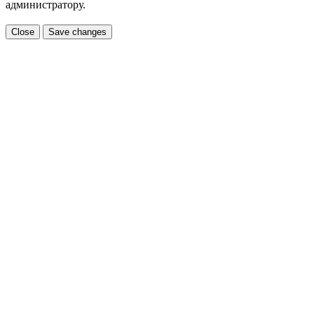
администратору.
Close
Save changes