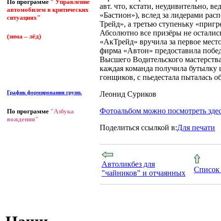
По программе
" Управление
авт. что, кстати, неудивительно, 
автомобилем в критических
«Бастион»), вслед за лидерами рас
ситуациях"
Трейд», а третью ступеньку «пригр
Абсолютно все призёры не осталис
(зима – лёд)
«АкТрейд» вручила за первое место
фирма «Автон» предоставила побе
Высшего Водительского мастерств
каждая команда получила бутылку 
гонщиков, с пьедестала пыталась о
График формирования групп.
Леонид Суриков
Фотоальбом можно посмотреть здес
По программе
"Азбука
вождения"
Поделиться ссылкой в:
Для печати
Автоликбез для
Список 
"чайников" и отчаянных