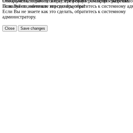
Пожалуйста, включите в браузере режим "Javascript - разрешено
Отображение страниц сайта с этим браузером проблематична.
Если Вы не знаете как это сделать, обратитесь к системному а
Пожалуйста, обновите версию браузера!
Если Вы не знаете как это сделать, обратитесь к системному
администратору.
Close
Save changes