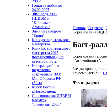
2005г.
Гонки за любовью
24.09.2005
Зимниада 2005
ИЦВВМ и
"Байкальские
Амазонки"
Главная
/
О центре
/
Зимний автодром
Соревнования ИЦВВ
"Ерши"
Конкурс водительского
Багг-ралл
мастерства
Конкурс водительского
мастерства 2015
Соревнования пров
посвященный Дню
"Автомобилист".
автомобилиста
Контраварийная
Заезды проводились
подготовка
клубом"Бастион".
Ст
сотрудников ВАИ
МинОбороны РФ
Фотографии
г.Чита
Кубок России
г.Новокузнецк
Соревнования ИЦВВМ
в рамках
"Зимниады-2005"