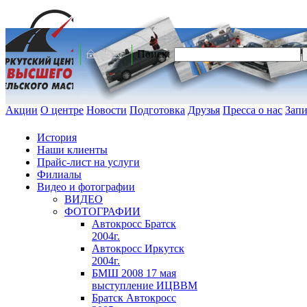
Поиск:
Акции
О центре
Новости
Подготовка
Друзья
Пресса о нас
Запи
История
Наши клиенты
Прайс-лист на услуги
Филиалы
Видео и фотографии
ВИДЕО
ФОТОГРАФИИ
Автокросс Братск
2004г.
Автокросс Иркутск
2004г.
БМШ 2008 17 мая
выступление ИЦВВМ
Братск Автокросс