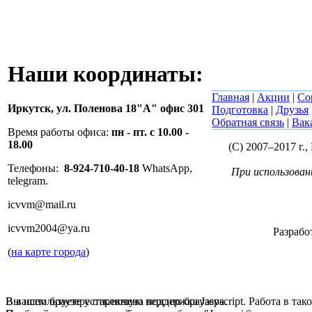
Наши координаты:
Главная
|
Акции
|
Со
Иркутск,
ул. Поленова 18"А" офис 301
Подготовка
|
Друзья
Обратная связь
|
Вак
Время работы офиса:
пн - пт. с 10.00 -
18.00
(C) 2007–2017 г.
Телефоны:
8-924-710-40-18
WhatsApp,
При использован
telegram.
icvvm@mail.ru
icvvm2004@ya.ru
Разрабо
(
на карте города
)
В вашем браузере отключена поддержка Jasvscript. Работа в так
Вы используете устаревшую версию браузера.