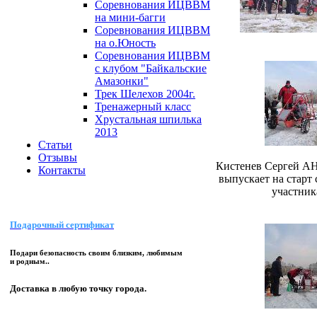
Соревнования ИЦВВМ
на мини-багги
Соревнования ИЦВВМ
на о.Юность
Соревнования ИЦВВМ
с клубом "Байкальские
Амазонки"
Трек Шелехов 2004г.
Тренажерный класс
Хрустальная шпилька
2013
Статьи
Отзывы
Кистенев Сергей А
Контакты
выпускает на старт
участник
Подарочный сертификат
Подари безопасность своим близким, любимым
и родным..
Доставка в любую точку города.