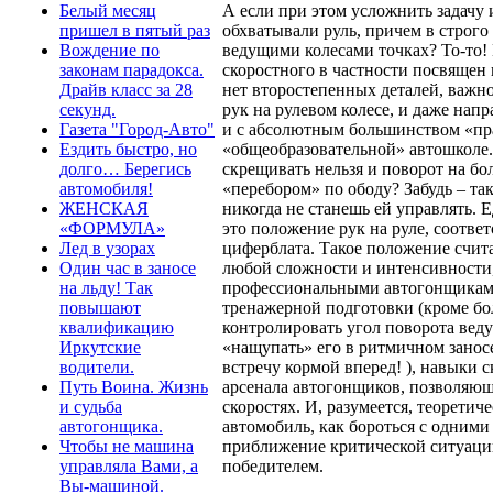
А если при этом усложнить задачу 
Белый месяц
обхватывали руль, причем в строго
пришел в пятый раз
ведущими колесами точках? То-то! 
Вождение по
скоростного в частности посвящен
законам парадокса.
нет второстепенных деталей, важно
Драйв класс за 28
рук на рулевом колесе, и даже напр
секунд.
и с абсолютным большинством «пра
Газета "Город-Авто"
«общеобразовательной» автошколе.
Ездить быстро, но
скрещивать нельзя и поворот на б
долго… Берегись
«перебором» по ободу? Забудь – та
автомобиля!
никогда не станешь ей управлять. 
ЖЕНСКАЯ
это положение рук на руле, соотв
«ФОРМУЛА»
циферблата. Такое положение счит
Лед в узорах
любой сложности и интенсивности,
Один час в заносе
профессиональными автогонщиками.
на льду! Так
тренажерной подготовки (кроме бо
повышают
контролировать угол поворота веду
квалификацию
«нащупать» его в ритмичном заносе
Иркутские
встречу кормой вперед! ), навыки 
водители.
арсенала автогонщиков, позволяющ
Путь Воина. Жизнь
скоростях. И, разумеется, теоретич
и судьба
автомобиль, как бороться с одними
автогонщика.
приближение критической ситуации
Чтобы не машина
победителем.
управляла Вами, а
Вы-машиной.