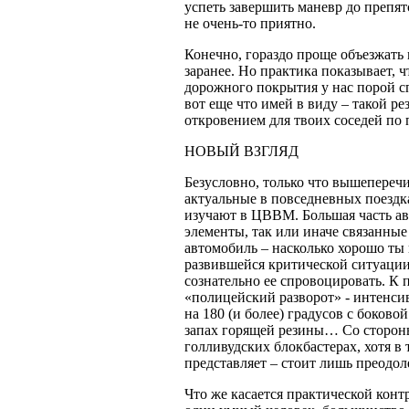
успеть завершить маневр до препят
не очень-то приятно.
Конечно, гораздо проще объезжать
заранее. Но практика показывает, чт
дорожного покрытия у нас порой сп
вот еще что имей в виду – такой р
откровением для твоих соседей по 
НОВЫЙ ВЗГЛЯД
Безусловно, только что вышепереч
актуальные в повседневных поездка
изучают в ЦВВМ. Большая часть ав
элементы, так или иначе связанные
автомобиль – насколько хорошо ты
развившейся критической ситуации 
сознательно ее спровоцировать. К
«полицейский разворот» - интенси
на 180 (и более) градусов с боково
запах горящей резины… Со стороны
голливудских блокбастерах, хотя в
представляет – стоит лишь преодол
Что же касается практической конт