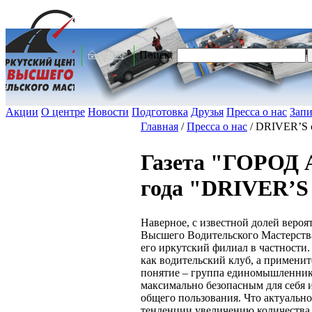
Поиск:
Акции
О центре
Новости
Подготовка
Друзья
Пресса о нас
Запи
Главная
/
Пресса о нас
/
DRIVER’S 
Газета "ГОРОД 
года "DRIVER’S 
Наверное, с известной долей вероя
Высшего Водительского Мастерств
его иркутский филиал в частности
как водительский клуб, а примени
понятие – группа единомышленник
максимально безопасным для себя
общего пользования. Что актуально
тенденции увеличению количест