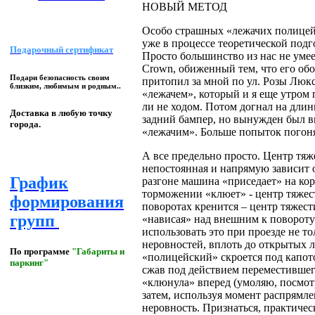
НОВЫЙ МЕТОД
Особо страшных «лежачих полицейс
уже в процессе теоретической под
Подарочный сертификат
Просто большинство из нас не уме
Crown, обиженный тем, что его об
Подари безопасность своим
притопил за мной по ул. Розы Люкс
близким, любимым и родным..
«лежачем», который и я еще утром 
ли не ходом. Потом догнал на длин
Доставка в любую точку
задний бампер, но вынужден был в
города.
«лежачим». Больше попыток погон
А все предельно просто. Центр тяж
непостоянная и напрямую зависит 
График
разгоне машина «приседает» на кор
торможении «клюет» - центр тяжест
формирования
поворотах кренится – центр тяжес
групп
«нависая» над внешним к повороту
использовать это при проезде не т
неровностей, вплоть до открытых л
По программе
"Габариты и
«полицейский» скроется под капот
паркинг"
сжав под действием переместившег
«клюнула» вперед (умоляю, посмотри
затем, используя момент распрямле
неровность. Признаться, практичес