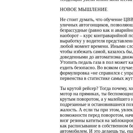
НОВОЕ МЫШЛЕНИЕ
Не стоит думать, что обучение ЦВ
уличных автогонщиков, позволяющ
безрассудные (равно как и аварийн
наоборот – курс контраварийной по
выработку у водителя представлени
любой момент времени. Иными сл
чтобы избежать самой, казалось бы
доведенными до автоматизма движе
Утопить педаль газа в пол может к
ездить безопасно. Во всяком случа
формулировка «не справился с упр
первенства в статистике самых жу
Ты крутой рейсер? Тогда почему, 
мотор на прямиках, ты беспомощно
крутым поворотом, а у малейшего и
подрезанные и остановившиеся поз
жалость. А если ты при этом, увле
возможности перед поворотом, нач
визг резины катиться на заблокиро
как расписывание в собственном б
автомобилем. И это делаешь ты, ещ