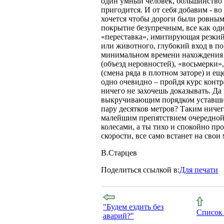
один умный человек, большинство и
пригодится. И от себя добавим - во
хочется чтобы дороги были ровным
покрытие безупречным, все как од
«переставка», имитирующая резкий
или животного, глубокий вход в п
минимальном времени нахождения н
(объезд неровностей), «восьмерки»
(смена ряда в плотном заторе) и е
одно очевидно – пройдя курс конт
ничего не захочешь доказывать. Д
выкручивающим порядком уставшие
пару десятков метров? Таким ничег
малейшим препятствием очередной
колесами, а ты тихо и спокойно пр
скорости, все само встанет на сво
В.Старцев
Поделиться ссылкой в:
Для печати
"Будем ездить без
Список 
аварий?"