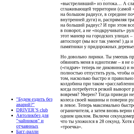
«выстреливший» из потока… А сла
сглаживающей территории (самой «
на большом радиусе, в середине по
внутренней дуги) и, распрямляя тр
на больший радиус? И при этом все
в поворот, а не «подкручивать» рул
этот маневр на городских улицах – в
автоспорт (мы все так умеем! ) да и
памятники у придорожных деревь
Но довольно лирики. Ты умеешь пр
обвинять меня в идиотизме – я не
(«гидрач» теперь не диковинка) и н
полностью отпустить руль, чтобы он
том, насколько быстро и правильно
колдобина при таком «расслабленн
когда потребуется резкий выворот 
вовремя? Уверен? Тогда приведи н
"Будем ездить без
колеса своей машины и поверни ру
аварий?"
в левое. Теперь максимально быстр
DRIVER’S club
ограничителя, а затем вновь верни
Автоликбез для
одним циклом. Включи секундомер 
"чайников" и
что ты уложился в 28 секунд. Хотя 
отчаянных
«троечка».
Багг-ралли