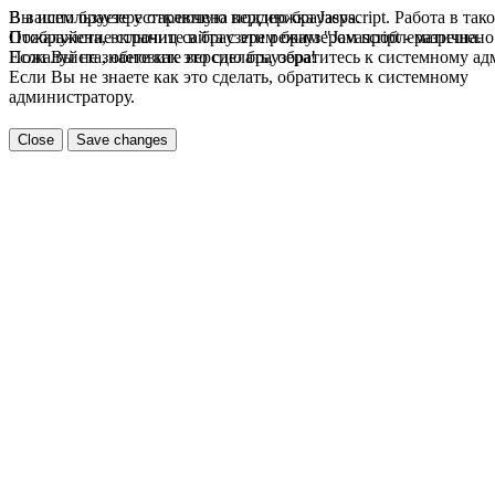
В вашем браузере отключена поддержка Jasvscript. Работа в так
Вы используете устаревшую версию браузера.
Пожалуйста, включите в браузере режим "Javascript - разрешено
Отображение страниц сайта с этим браузером проблематична.
Если Вы не знаете как это сделать, обратитесь к системному а
Пожалуйста, обновите версию браузера!
Если Вы не знаете как это сделать, обратитесь к системному
администратору.
Close
Save changes