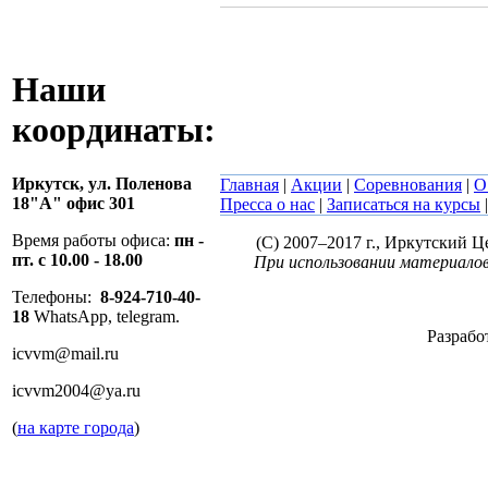
Наши
координаты:
Иркутск,
ул. Поленова
Главная
|
Акции
|
Соревнования
|
О
18"А" офис 301
Пресса о нас
|
Записаться на курсы
Время работы офиса:
пн -
(C) 2007–2017 г., Иркутский 
пт. с 10.00 - 18.00
При использовании материалов
Телефоны:
8-924-710-40-
18
WhatsApp, telegram.
Разрабо
icvvm@mail.ru
icvvm2004@ya.ru
(
на карте города
)