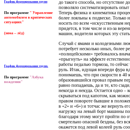
до такого способа, но отсутствие 
График формирования групп
позволяло систематизировать опыт
Теперь физика и кинематика проце
По программе
" Управление
автомобилем в критических
более лояльны к подвеске. Только 
ситуациях"
носить по всем «искусственным нер
придется, в том числе и из-за вер
(зима – лёд)
машин, водители которых эту стать
Случай с ямами и колодезными люк
потребует несколько иных, более р
«полицейскими» требовалось вначал
«прыгнуть» на эффекте естественно
работы педалью тормоза, то сейчас
График формирования групп.
руль. Итак, идущая впереди фура в
понимаешь, что при скорости в 40 
По программе
"Азбука
образовавшийся провал правым пер
вождения"
равно попадаешь, да и те, кто сзади
некогда и некуда. Остается одно – 
скрываться под капотом, как можно
правом повороте бывшие в положен
в «2» и «6») и тотчас же вернуть е
нагрузку на левый борт машины по
благодаря этому могут пройти по 
смертельно опасной бездны, без вс
окажется под левой колеей руль со