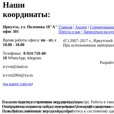
Наши
координаты:
Иркутск,
ул. Поленова 18"А"
Главная
|
Акции
|
Соревновани
офис 301
Пресса о нас
|
Записаться на ку
Время работы офиса:
пн - пт. с
(C) 2007–2017 г., Иркутски
10.00 - 18.00
При использовании материал
Телефоны:
8-924-710-40-
18
WhatsApp, telegram.
Разрабо
icvvm@mail.ru
icvvm2004@ya.ru
(
на карте города
)
В вашем браузере отключена поддержка Jasvscript. Работа в так
Вы используете устаревшую версию браузера.
Пожалуйста, включите в браузере режим "Javascript - разрешено
Отображение страниц сайта с этим браузером проблематична.
Если Вы не знаете как это сделать, обратитесь к системному а
Пожалуйста, обновите версию браузера!