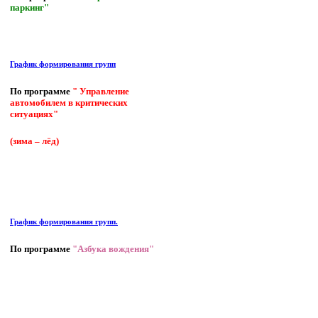
паркинг"
График формирования групп
По программе
" Управление
автомобилем в критических
ситуациях"
(зима – лёд)
График формирования групп.
По программе
"Азбука вождения"