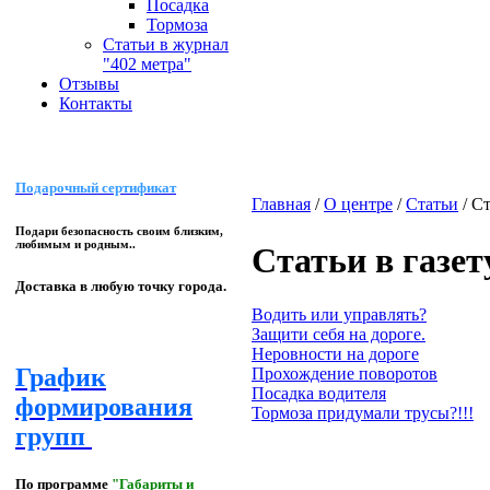
Посадка
Тормоза
Статьи в журнал
"402 метра"
Отзывы
Контакты
Подарочный сертификат
Главная
/
О центре
/
Статьи
/
Ст
Подари безопасность своим близким,
любимым и родным..
Статьи в газет
Доставка в любую точку города.
Водить или управлять?
Защити себя на дороге.
Неровности на дороге
График
Прохождение поворотов
Посадка водителя
формирования
Тормоза придумали трусы?!!!
групп
По программе
"Габариты и