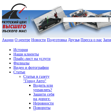
Поиск:
Акции
О центре
Новости
Подготовка
Друзья
Пресса о нас
Запи
История
Наши клиенты
Прайс-лист на услуги
Филиалы
Видео и фотографии
Статьи
Статьи в газету
"Город Авто"
Водить или
управлять?
Защити себя
на дороге.
Неровности
Повороты