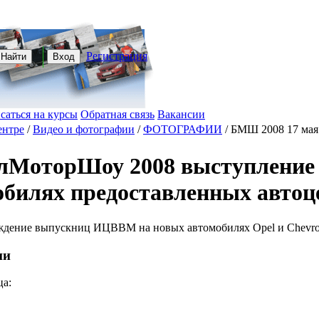
Регистрация
Найти
Вход
саться на курсы
Обратная связь
Вакансии
ентре
/
Видео и фотографии
/
ФОТОГРАФИИ
/
БМШ 2008 17 мая 
лМоторШоу 2008 выступление
обилях предоставленных авто
дение выпускниц ИЦВВМ на новых автомобилях Opel и Chevrole
ии
ца: