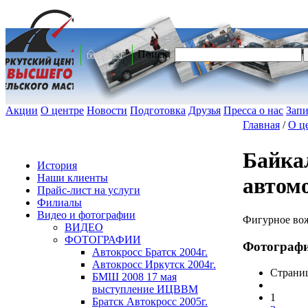
Поиск:
Акции
О центре
Новости
Подготовка
Друзья
Пресса о нас
Запи
Главная
/
О ц
Байка
История
Наши клиенты
автом
Прайс-лист на услуги
Филиалы
Видео и фотографии
Фигурное вож
ВИДЕО
ФОТОГРАФИИ
Фотограф
Автокросс Братск 2004г.
Автокросс Иркутск 2004г.
Страни
БМШ 2008 17 мая
выступление ИЦВВМ
1
Братск Автокросс 2005г.