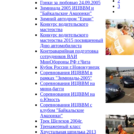
2
Гонки за любовью 24.09.2005
3
Зимниада 2005 ИЦВВМ и
"Байкальские Амазонки"
Зимний автодром "Ерши"
Конкурс водительского
мастерства
Конкурс водительского
мастерства 2015 посвященный
Дню автомобилиста
Контраварийная подготовка
сотрудников ВАИ
МинОбороны РФ г.Чита
Кубок России г.Новокузнецк
Соревнования ИЦВВМ в
рамках "Зимниады-2005"
Соревнования ИЦВВМ на
мини-багги
Соревнования ИЦВВМ на
о.Юность
Соревнования ИЦВВМ с
клубом "Байкальские
Амазонки"
Трек Шелехов 2004г.
Тренажерный класс
Хрустальная шпилька 2013