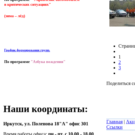
в критических ситуациях"
(зима – лёд)
Страни
График формирования групп.
1
По программе
"Азбука вождения"
2
3
Поделиться с
Наши координаты:
Главная
|
Акц
Иркутск,
ул. Поленова 18"А" офис 301
Ссылки
Время работы офиса:
пн - пт. с 10.00 - 18.00