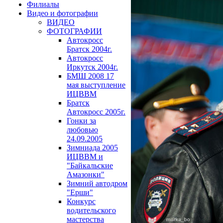
Филиалы
Видео и фотографии
ВИДЕО
ФОТОГРАФИИ
Автокросс
Братск 2004г.
Автокросс
Иркутск 2004г.
БМШ 2008 17
мая выступление
ИЦВВМ
Братск
Автокросс 2005г.
Гонки за
любовью
24.09.2005
Зимниада 2005
ИЦВВМ и
"Байкальские
Амазонки"
Зимний автодром
"Ерши"
Конкурс
водительского
мастерства