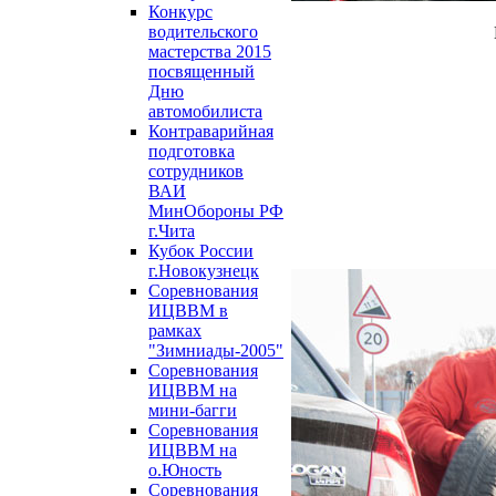
Конкурс
водительского
мастерства 2015
посвященный
Дню
автомобилиста
Контраварийная
подготовка
сотрудников
ВАИ
МинОбороны РФ
г.Чита
Кубок России
г.Новокузнецк
Соревнования
ИЦВВМ в
рамках
"Зимниады-2005"
Соревнования
ИЦВВМ на
мини-багги
Соревнования
ИЦВВМ на
о.Юность
Соревнования