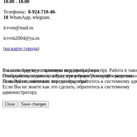
10.00 - 18.00
Телефоны:
8-924-710-40-
18
WhatsApp, telegram.
icvvm@mail.ru
icvvm2004@ya.ru
(
на карте города
)
В вашем браузере отключена поддержка Jasvscript. Работа в так
Вы используете устаревшую версию браузера.
Пожалуйста, включите в браузере режим "Javascript - разрешено
Отображение страниц сайта с этим браузером проблематична.
Если Вы не знаете как это сделать, обратитесь к системному а
Пожалуйста, обновите версию браузера!
Если Вы не знаете как это сделать, обратитесь к системному
администратору.
Close
Save changes