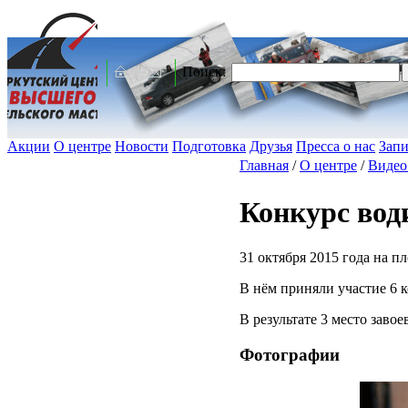
Поиск:
Акции
О центре
Новости
Подготовка
Друзья
Пресса о нас
Запи
Главная
/
О центре
/
Видео
Конкурс вод
31 октября 2015 года на п
В нём приняли участие 6
В результате 3 место зав
Фотографии