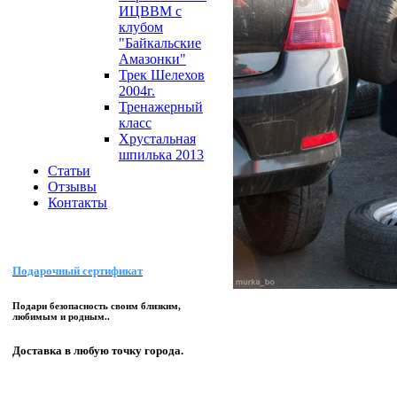
ИЦВВМ с
клубом
"Байкальские
Амазонки"
Трек Шелехов
2004г.
Тренажерный
класс
Хрустальная
шпилька 2013
Статьи
Отзывы
Контакты
Подарочный сертификат
Подари безопасность своим близким,
любимым и родным..
Доставка в любую точку города.