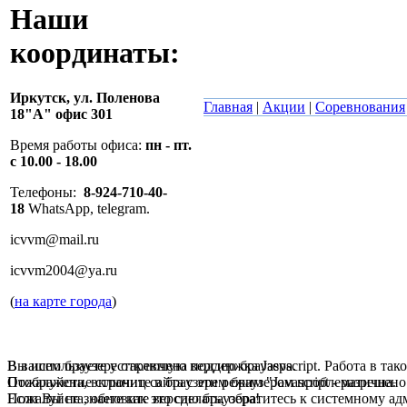
Наши
координаты:
Иркутск,
ул. Поленова
Главная
|
Акции
|
Соревнования
18"А" офис 301
Время работы офиса:
пн - пт.
с 10.00 - 18.00
Телефоны:
8-924-710-40-
18
WhatsApp, telegram.
icvvm@mail.ru
icvvm2004@ya.ru
(
на карте города
)
В вашем браузере отключена поддержка Jasvscript. Работа в так
Вы используете устаревшую версию браузера.
Пожалуйста, включите в браузере режим "Javascript - разрешено
Отображение страниц сайта с этим браузером проблематична.
Если Вы не знаете как это сделать, обратитесь к системному а
Пожалуйста, обновите версию браузера!