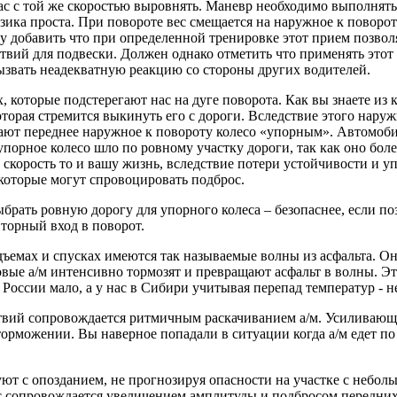
час с той же скоростью выровнять. Маневр необходимо выполнять
ика проста. При повороте вес смещается на наружное к поворот
чу добавить что при определенной тренировке этот прием позво
ствий для подвески. Должен однако отметить что применять это
ызвать неадекватную реакцию со стороны других водителей.
, которые подстерегают нас на дуге поворота. Как вы знаете из
оторая стремится выкинуть его с дороги. Вследствие этого нару
ют переднее наружное к повороту колесо «упорным». Автомобил
упорное колесо шло по ровному участку дороги, так как оно бол
 скорость то и вашу жизнь, вследствие потери устойчивости и у
которые могут спровоцировать подброс.
брать ровную дорогу для упорного колеса – безопаснее, если п
вторный вход в поворот.
ъемах и спусках имеются так называемые волны из асфальта. Он
овые а/м интенсивно тормозят и превращают асфальт в волны. Это
 России мало, а у нас в Сибири учитывая перепад температур - 
твий сопровождается ритмичным раскачиванием а/м. Усиливающи
орможении. Вы наверное попадали в ситуации когда а/м едет по
уют с опозданием, не прогнозируя опасности на участке с небол
опровождается увеличением амплитуды и подбросом передних к