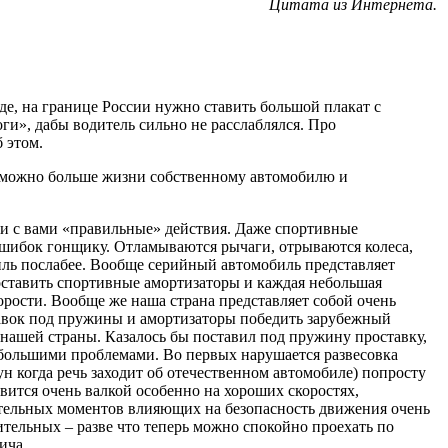
Цитата из Интернета.
де, на границе России нужно ставить большой плакат с
ги», дабы водитель сильно не расслаблялся. Про
б этом.
ак можно больше жизни собственному автомобилю и
аши с вами «правильные» действия. Даже спортивные
ошибок гонщику. Отламываются рычаги, отрываются колеса,
обиль послабее. Вообще серийный автомобиль представляет
оставить спортивные амортизаторы и каждая небольшая
орости. Вообще же наша страна представляет собой очень
тавок под пружины и амортизаторы победить зарубежный
нашей страны. Казалось бы поставил под пружину проставку,
 большими проблемами. Во первых нарушается развесовка
ун когда речь заходит об отечественном автомобиле) попросту
вится очень валкой особенно на хороших скоростях,
цательных моментов влияющих на безопасность движения очень
ительных – разве что теперь можно спокойно проехать по
ича.