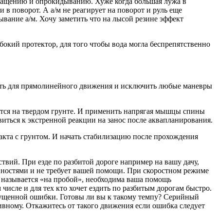
ращению и опрокидыванию. Хуже когда большая лужа в
 в поворот. А а/м не реагирует на поворот и руль еще
ывание а/м. Хочу заметить что на лысой резине эффект
бокий протектор, для того чтобы вода могла беспрепятственно
вать для прямолинейного движения и исключить любые маневры
дятся на твердом грунте. И применить напрягая мышцы спины
виться к экстренной реакции на занос после аквапланирования.
такта с грунтом. И начать стабилизацию после прохождения
твий. При езде по разбитой дороге например на вашу дачу,
овностями и не требует вашей помощи. При скоростном режиме
о называется «на пробой», необходима ваша помощь
исле и для тех кто хочет ездить по разбитым дорогам быстро.
пущенной ошибки. Готовы ли вы к такому темпу? Серийный
вному. Откажитесь от такого движения если ошибка следует