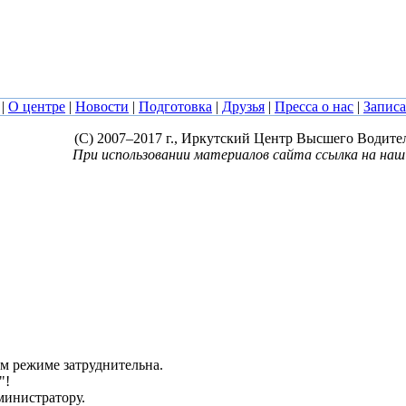
|
О центре
|
Новости
|
Подготовка
|
Друзья
|
Пресса о нас
|
Записа
(C) 2007–2017 г., Иркутский Центр Высшего Водите
При использовании материалов сайта ссылка на наш
ом режиме затруднительна.
"!
дминистратору.