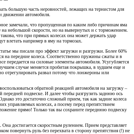
вать большую часть неровностей, лежащих на тернистом для
и движении автомобиля.
рное замечали, что пропущенная по каким либо причинам яма
е на небольшой скорости, но на вывернутых и с торможением.
акова, что при прямых колесах она может держать удар
дут влетать например в яму на тормозах.
татье мы писали про эффект загрузки и разгрузки. Более 60%
я на передние колеса. Соответственно пружины сжаты и в
все передается на силовые элементы автомобиля. Усугубляется
лучшем случае меняется пробитая покрышка, в худшем еще и
ожно отрегулировать развал потому что лонжероны или
 воспользоваться обратной реакцией автомобиля на загрузку –
й передней подвеске. И далее чтобы разгрузить заднюю ось
Однако это достаточно сложный прием, так как задние колеса
них управляемых колесах, а посему перед препятствием
положение прямо! Только так вы сохраните переднюю подвеску
ка. Она достигается скоростным рулением. Прием представляет
ом повернуть руль без перехвата в сторону препятствия (!) не