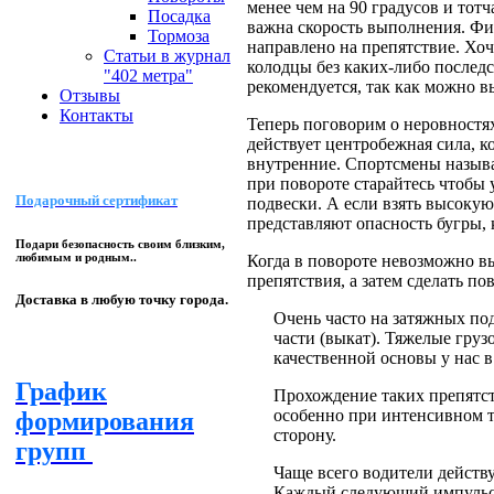
менее чем на 90 градусов и тот
Посадка
важна скорость выполнения. Физ
Тормоза
направлено на препятствие. Хо
Статьи в журнал
колодцы без каких-либо послед
"402 метра"
рекомендуется, так как можно в
Отзывы
Контакты
Теперь поговорим о неровностях
действует центробежная сила, к
внутренние. Спортсмены называ
при повороте старайтесь чтобы 
Подарочный сертификат
подвески. А если взять высокую
представляют опасность бугры, 
Подари безопасность своим близким,
любимым и родным..
Когда в повороте невозможно вы
препятствия, а затем сделать по
Доставка в любую точку города.
Очень часто на затяжных под
части (выкат). Тяжелые груз
качественной основы у нас в
График
Прохождение таких препятс
особенно при интенсивном т
формирования
сторону.
групп
Чаще всего водители действ
Каждый следующий импульс с