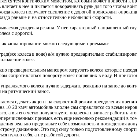
яется тем критическим моментом, который может привести к в
летает в нее и пытается доворачивать руль для того чтобы войти
 когда колеса получают сцепление с дорогой происходит опрокид
раздо раньше и на относительно небольшой скорости.
азываемая дождевая резина. У нее характерный направленный глу
олеса с дорогой.
ри аквапланировании можно следующими приемами:
град(все колеса в воде) а/м нужно предварительно стабилизиро
положение колес.
нужно предварительным маневром загрузить колеса которые нахо
обы сопротивляться повороту колес попавших в воду. И пригото
 управляемого колеса нужно задержать реакцию на занос до кон
 на ритмический занос.
аемся сделать акцент на скоростной режим преодоления препятс
на 10-20 км/ч автомобиль вполне сам справляется со всеми нер
го, а вы его четко почувствуете, подвеска начинает работать чт
еречисленных приемов есть еще несколько рекомендаций в том ч
дения реально представьте себе возможность и последствия до
ыстрому движению. Это под силу только подготовленному спорти
ться нужно себя, а не разбитой дороги.