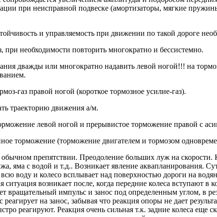
ации при неисправной подвеске (амортизаторы, мягкие пружины 
стойчивость и управляемость при движении по такой дороге не
газ, при необходимости повторить многократно и бессистемно.
вания дважды или многократно надавить левой ногой!!! на тормо
иванием.
рмоз-газ правой ногой (короткое тормозное усилие-газ).
ать траекторию движения а/м.
орможение левой ногой и прерывистое торможение правой с ас
ное торможение (торможение двигателем и тормозом одновреме
м обычном препятствии. Преодоление больших луж на скорости. 
жа, яма с водой и т.д.. Возникает явление аквапланирования. Су
й всю воду и колесо всплывает над поверхностью дороги на водян
я ситуация возникает после, когда передние колеса вступают в к
т вращательный импульс и занос под определенным углом, в резу
реагирует на занос, забывая что реакция опоры не дает результа
ыстро реагируют. Реакция очень сильная т.к. задние колеса еще 