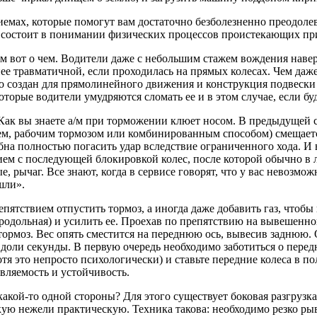
иемах, которые помогут вам достаточно безболезненно преодоле
 состоит в понимании физических процессов проистекающих пр
м вот о чем. Водители даже с небольшим стажем вождения наве
ее травматичной, если проходилась на прямых колесах. Чем даж
 создан для прямолинейного движения и конструкция подвески т
оторые водители умудряются сломать ее и в этом случае, если бу
Как вы знаете а/м при торможении клюет носом. В предыдущей с
ем, рабочим тормозом или комбинированным способом) смещаетс
бна полностью погасить удар вследствие ограниченного хода. И 
ем с последующей блокировкой колес, после которой обычно в 
е, рычаг. Все знают, когда в сервисе говорят, что у вас невозм
шли».
епятствием отпустить тормоз, а иногда даже добавить газ, чтобы
продольная) и усилить ее. Проехав по препятствию на вывешенно
ормоз. Вес опять сместится на переднюю ось, вывесив заднюю. 
 доли секунды. В первую очередь необходимо заботиться о перед
тя это непросто психологически) и ставьте передние колеса в 
авляемость и устойчивость.
 какой-то одной стороны? Для этого существует боковая разгруз
ую нежели практическую. Техника такова: необходимо резко рывк