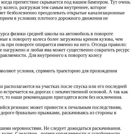
 когда препятствие скрывается под вашим бампером. Тут очень
у колесо, разгружая тем самым внутреннее, которое
ляет безболезненно преодолевать открытые канализационные
т прием в условиях плотного дорожного движения не
 курса физики средней школы на автомобиль в повороте
жные к повороту колеса более загружены креном кузова, чем
ь при повороте опирается именно на него. Отсюда правило:
ее нагружено и любая яма может существенно сократить ресурс
правляемости. Для внутреннего к повороту колесу
озволяют условия, спрямить траекторию для прохождения
и располагаются на участках после спуска или его последней
 встречается на дорогах с некачественной основой. А так как
нет, то наши рекомендации пригодятся всем без исключения.
йся резонанс может привести к печальным последствиям,
 дороге буквально прыжками, раскачиваясь из стороны в
ьшими неровностями. Не следует дожидаться раскачивания.
олес. Следствие - потеря управляемости и устойчивости.