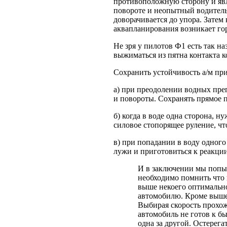
противоположную сторону и явл
повороте и неопытный водитель в
доворачивается до упора. Затем
аквапланирования возникает го
Не зря у пилотов Ф1 есть так н
выжиматься из пятна контакта к
Сохранить устойчивость а/м п
а) при преодолении водных пре
и повороты. Сохранять прямое 
б) когда в воде одна сторона, 
силовое стопорящее руление, чт
в) при попадании в воду одного
лужи и приготовиться к реакции
И в заключении мы попыт
необходимо помнить что 
выше некоего оптимально
автомобилю. Кроме вышеп
Выбирая скорость прохож
автомобиль не готов к б
одна за другой. Остерега