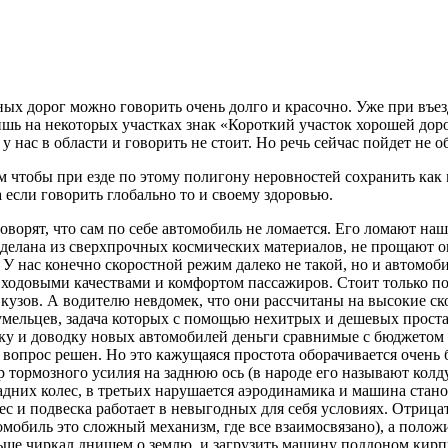
ых дорог можно говорить очень долго и красочно. Уже при въез
шь на некоторых участках знак «Короткий участок хорошей доро
у нас в области и говорить не стоит. Но речь сейчас пойдет не о
том чтобы при езде по этому полигону неровностей сохранить к
 если говорить глобально то и своему здоровью.
оворят, что сам по себе автомобиль не ломается. Его ломают н
сделана из сверхпрочных космических материалов, не прощают 
д. У нас конечно скоростной режим далеко не такой, но и автом
ходовыми качествами и комфортом пассажиров. Стоит только п
 кузов. А водителю невдомек, что они рассчитаны на высокие ск
 умельцев, задача которых с помощью нехитрых и дешевых прос
тку и доводку новых автомобилей деньги сравнимые с бюджетом 
 вопрос решен. Но это кажущаяся простота оборачивается очень
р тормозного усилия на заднюю ось (в народе его называют колд
адних колес, в третьих нарушается аэродинамика и машина стано
лес и подвеска работает в невыгодных для себя условиях. Отри
омобиль это сложный механизм, где все взаимосвязано), а полож
ньше чиркал днищем о землю, и загрузить машину поддоном кирп