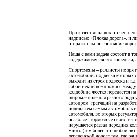
Про качество наших отечественн
надписью «Плохая дорога», и ли
отвратительное состояние дорог 
Наша с вами задача состоит в 
содержимому своего кошелька, а
Спортсмены – раллисты не зря г
автомобили, подвеска которых 
выходит из строя подвеска и т.
собой некий компромисс между 
колдобина жестко передается на
широкое поле для разного рода
автопром, тратящий на разрабо
поднял тем самым автомобиль и
автомобиля, во вторых регулято
ослабляет тормозные свойства з
нарушается развал передних ко
много (тем более что любой авт
деревенской дороге там, где ра