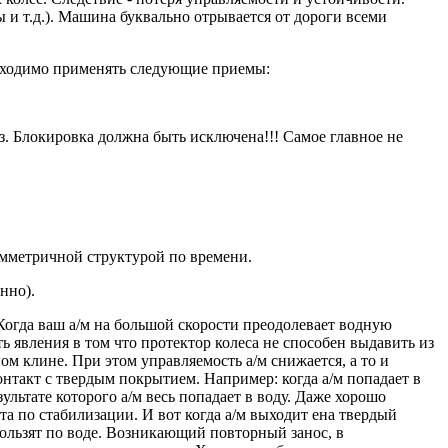
и т.д.). Машина буквально отрывается от дороги всеми
обходимо применять следующие приемы:
з. Блокировка должна быть исключена!!! Самое главное не
имметричной структурой по времени.
нно).
Когда ваш а/м на большой скорости преодолевает водную
ть явления в том что протектор колеса не способен выдавить из
ом клине. При этом управляемость а/м снижается, а то и
онтакт с твердым покрытием. Например: когда а/м попадает в
льтате которого а/м весь попадает в воду. Даже хорошо
та по стабилизации. И вот когда а/м выходит ена твердый
скользят по воде. Возникающий повторный занос, в