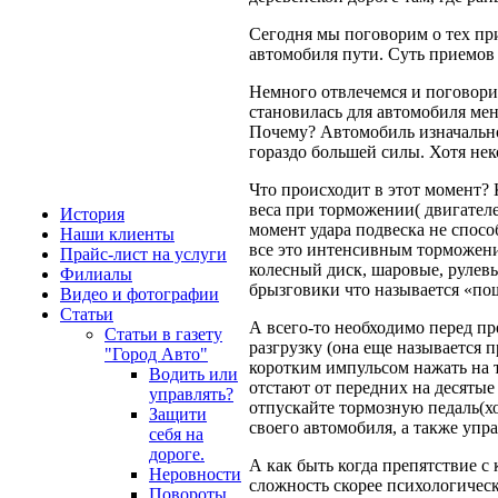
Сегодня мы поговорим о тех пр
автомобиля пути. Суть приемов
Немного отвлечемся и поговори
становилась для автомобиля мен
Почему? Автомобиль изначально
гораздо большей силы. Хотя нек
Что происходит в этот момент? 
веса при торможении( двигател
История
момент удара подвеска не спосо
Наши клиенты
все это интенсивным торможени
Прайс-лист на услуги
колесный диск, шаровые, рулевы
Филиалы
брызговики что называется «по
Видео и фотографии
Статьи
А всего-то необходимо перед пр
Статьи в газету
разгрузку (она еще называется 
"Город Авто"
коротким импульсом нажать на т
Водить или
отстают от передних на десятые
управлять?
отпускайте тормозную педаль(хо
Защити
своего автомобиля, а также упр
себя на
дороге.
А как быть когда препятствие с
Неровности
сложность скорее психологическ
Повороты