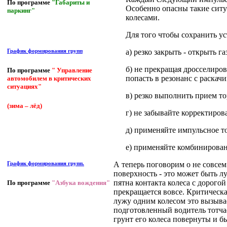
По программе
"Габариты и
Особенно опасны такие ситу
паркинг"
колесами.
Для того чтобы сохранить у
а) резко закрыть - открыть 
График формирования групп
б) не прекращая дросселиро
По программе
" Управление
попасть в резонанс с раскач
автомобилем в критических
ситуациях"
в) резко выполнить прием то
(зима – лёд)
г) не забывайте корректиров
д) применяйте импульсное т
е) применяйте комбинирован
А теперь поговорим о не совсе
График формирования групп.
поверхность - это может быть лу
пятна контакта колеса с дорого
По программе
"Азбука вождения"
прекращается вовсе. Критическа
лужу одним колесом это вызывае
подготовленный водитель тотчас 
грунт его колеса повернуты и б