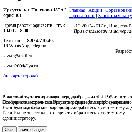
Иркутск,
ул. Поленова 18"А"
Главная
|
Акции
|
Соревнован
офис 301
Пресса о нас
|
Записаться на к
Время работы офиса:
пн - пт. с
(C) 2007–2017 г., Иркутски
10.00 - 18.00
При использовании материал
Телефоны:
8-924-710-40-
18
WhatsApp, telegram.
Разрабо
icvvm@mail.ru
icvvm2004@ya.ru
(
на карте города
)
В вашем браузере отключена поддержка Jasvscript. Работа в так
Вы используете устаревшую версию браузера.
Пожалуйста, включите в браузере режим "Javascript - разрешено
Отображение страниц сайта с этим браузером проблематична.
Если Вы не знаете как это сделать, обратитесь к системному а
Пожалуйста, обновите версию браузера!
Если Вы не знаете как это сделать, обратитесь к системному
администратору.
Close
Save changes