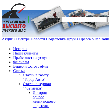
Поиск:
Акции
О центре
Новости
Подготовка
Друзья
Пресса о нас
Запи
История
Наши клиенты
Прайс-лист на услуги
Филиалы
Видео и фотографии
Статьи
Статьи в газету
"Город Авто"
Статьи в журнал
"402 метра"
История
одного
начинающего
водителя.