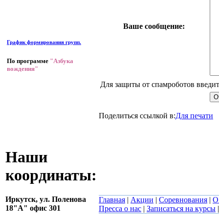
Ваше сообщение:
График формирования групп.
По программе
"Азбука
вождения"
Для защиты от спамроботов введит
О
Поделиться ссылкой в:
Для печати
Наши
координаты:
Иркутск,
ул. Поленова
Главная
|
Акции
|
Соревнования
|
О
18"А" офис 301
Пресса о нас
|
Записаться на курсы