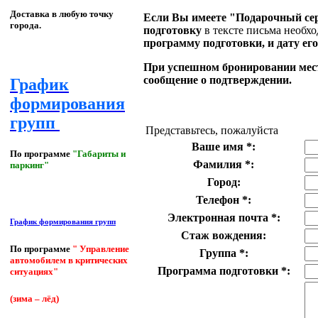
Доставка в любую точку
Если Вы имеете "Подарочный се
города.
подготовку
в тексте письма необх
программу подготовки, и дату ег
При успешном бронировании мест
сообщение о подтверждении.
График
формирования
групп
Представьтесь, пожалуйста
Ваше имя
*
:
По программе
"Габариты и
Фамилия
*
:
паркинг"
Город:
Телефон
*
:
Электронная почта
*
:
График формирования групп
Стаж вождения:
По программе
" Управление
Группа
*
:
автомобилем в критических
Программа подготовки
*
:
ситуациях"
(зима – лёд)