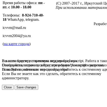
Время работы офиса:
пн -
(C) 2007–2017 г., Иркутский 
пт. с 10.00 - 18.00
При использовании материалов
Телефоны:
8-924-710-40-
18
WhatsApp, telegram.
Разрабо
icvvm@mail.ru
icvvm2004@ya.ru
(
на карте города
)
В вашем браузере отключена поддержка Jasvscript. Работа в так
Вы используете устаревшую версию браузера.
Пожалуйста, включите в браузере режим "Javascript - разрешено
Отображение страниц сайта с этим браузером проблематична.
Если Вы не знаете как это сделать, обратитесь к системному а
Пожалуйста, обновите версию браузера!
Если Вы не знаете как это сделать, обратитесь к системному
администратору.
Close
Save changes