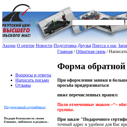
Поиск:
Акции
О центре
Новости
Подготовка
Друзья
Пресса о нас
Запи
Главная
/
Обратная связь
/
Написать
Форма обратной 
Вопросы и ответы
При оформлении заявки и больше
Написать письмо
просьба придерживаться
Отзывы
ниже перечисленных правил:
Поля отмеченные знаком
«*»
обяз
Подарочный сертификат
группы.
Подари безопасность своим
При заказе "Подарочного сертиф
близким, любимым и родным..
точный адрес и удобное для Вас вр