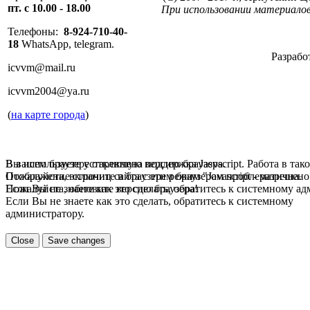
пт. с 10.00 - 18.00
При использовании материалов
Телефоны:
8-924-710-40-
18
WhatsApp, telegram.
Разрабо
icvvm@mail.ru
icvvm2004@ya.ru
(
на карте города
)
В вашем браузере отключена поддержка Jasvscript. Работа в так
Вы используете устаревшую версию браузера.
Пожалуйста, включите в браузере режим "Javascript - разрешено
Отображение страниц сайта с этим браузером проблематична.
Если Вы не знаете как это сделать, обратитесь к системному а
Пожалуйста, обновите версию браузера!
Если Вы не знаете как это сделать, обратитесь к системному
администратору.
Close
Save changes