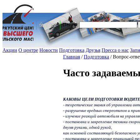
Поиск:
Акции
О центре
Новости
Подготовка
Друзья
Пресса о нас
Запи
Главная
/
Подготовка
/
Вопрос-отве
Часто задаваем
КАКОВЫ ЦЕЛИ ПОДГОТОВКИ ВОДИТЕ
- теоретические знания об управлении ав
- разрушение вредных стереотипов и прив
- изучение реакций автомобиля на управл
- постановка и закрепление техники скоро
двумя руками, одной рукой,
как основной составляющей безопасного 
- постановка и закрепление правильной т