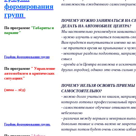
возможность ежедневного самосовершенс
формирования
групп
ПОЧЕМУ НУЖНО ЗАНИМАТЬСЯ НА СВ
ДЕЛАТЬ НА АВТОМОБИЛЕ ЦЕНТРА?
По программе
"Габариты и
Мы настоятельно рекомендуем заниматься
паркинг"
- нужно изучить и научиться понимать сво
Вам придется выпутываться именно на не
- не тратится время на привыкание к чуж
- некоторые разделы подготовки, наприме
График формирования групп
смысл
- аренда а/м Центра возможна в исключит
По программе
" Управление
других городов), однако это очень сильно
автомобилем в критических
ситуациях"
ПОЧЕМУ НЕЛЬЗЯ ОСВОИТЬ ПРИЕМЫ
(зима – лёд)
САМОСТОЯТЕЛЬНО?
- можно долго учиться по книгам, наприме
которого готовил профессиональный трен
- самостоятельное обучение отнимает мног
небезопасно
- различия между верным и неверным выпо
довольно тонкие и очень важно не закреп
График формирования групп.
которых потом будет очень сложно изба
По программе
"Азбука