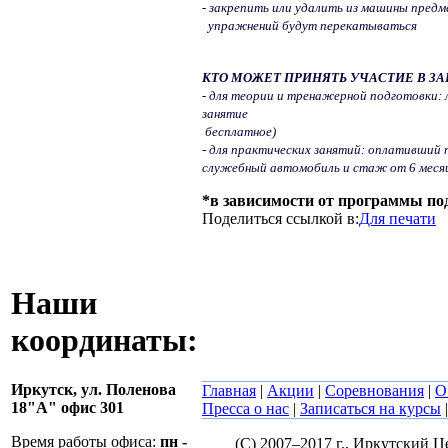
- закрепить или удалить из машины предм
упражнений будут перекатываться
КТО МОЖЕТ ПРИНЯТЬ УЧАСТИЕ В З
- для теории и тренажерной подготовки:
занятие
бесплатное)
- для практических занятий: оплативший 
служебный автомобиль и стаж от 6 месяц
*в зависимости от программы
по
Поделиться ссылкой в:
Для печати
Наши
координаты:
Иркутск,
ул. Поленова
Главная
|
Акции
|
Соревнования
|
О
18"А" офис 301
Пресса о нас
|
Записаться на курсы
Время работы офиса:
пн -
(C) 2007–2017 г., Иркутский 