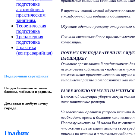
правильные вывод для себя, так как со ст
подготовке
автомобиля к
В третьих: такой метод обучения позвол
практическим
в комфортной для водителя обстановке.
занятиям.
Теоретическая
Обучение идет по принципу от простого к
подготовка
Тренажерная
Сначала ставяться более простые элемен
подготовка
композиции.
Практика
(контраварийная)
ПОЧЕМУ ПРЕПОДАВАТЕЛИ НЕ СИДЯТ 
ПЛОЩАДКЕ?
Основное время занятий предназначено д
психологический момент - надеяться нужн
возможности проехать несколько кругов 
Подарочный сертификат
выполняет приемы и он посмотрел как вы
Подари безопасность своим
РАЗВЕ МОЖНО ЧЕМУ-ТО НАУЧИТЬСЯ 
близким, любимым и родным..
В сложной ситуации уберечь могут только
автоматические реакции.
Доставка в любую точку
города.
Человеческий организм устроен так что д
необходимо время и большое количество 
Поэтому конечно за 15 часов Вы не станет
что же мы еще не знаем, ломать свои вре
График
приемы по кусочкам и пытаться собрать 