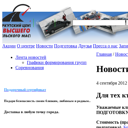
Поиск:
Акции
О центре
Новости
Подготовка
Друзья
Пресса о нас
Запи
Главная
/
Новос
Лента новостей
Графики формирования групп
Новост
Соревнования
4 сентября 2012 
Подарочный сертификат
Для тех к
Подари безопасность своим близким, любимым и родным..
Уважаемые кл
Доставка в любую точку города.
ПОДГОТОВКУ
Стоимость (пра
подготовка).
Бо