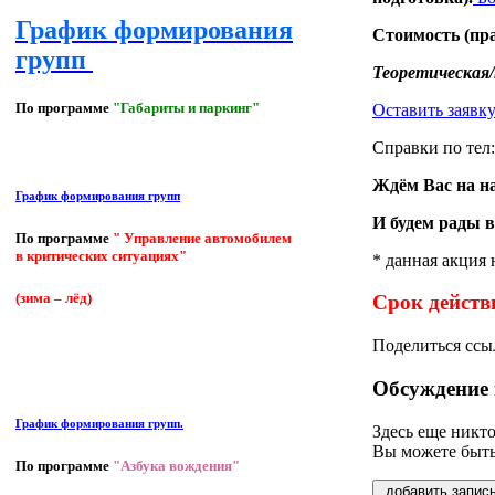
График формирования
Стоимость (пр
групп
Теоретическая/
По программе
"Габариты и паркинг"
Оставить заявку
Справки по тел:
Ждём Вас на н
График формирования групп
И будем рады в
По программе
" Управление автомобилем
в критических ситуациях"
* данная акция 
(зима – лёд)
Срок действи
Поделиться ссы
Обсуждение 
График формирования групп.
Здесь еще никто
Вы можете быть
По программе
"Азбука вождения"
добавить запис