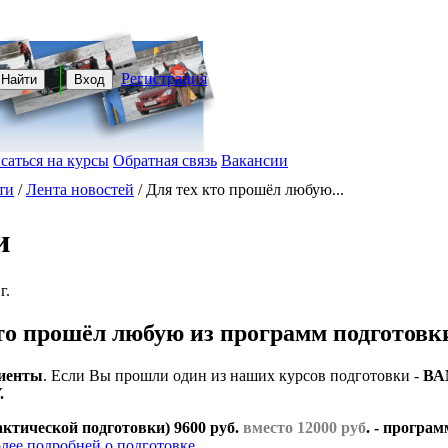
Регистрация
Найти
Вход
саться на курсы
Обратная связь
Вакансии
ти
/
Лента новостей
/
Для тех кто прошёл любую...
и
г.
то прошёл любую из программ подготовк
иенты
. Если Вы прошли один из наших курсов подготовки -
ВА
.
ктической подготовки) 9600 руб.
вместо 12000 руб
.
- програм
лее подробней о подготовке