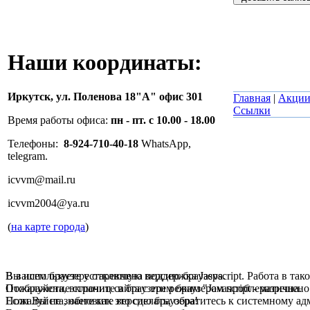
Наши координаты:
Иркутск,
ул. Поленова 18"А" офис 301
Главная
|
Акци
Ссылки
Время работы офиса:
пн - пт. с 10.00 - 18.00
Телефоны:
8-924-710-40-18
WhatsApp,
telegram.
icvvm@mail.ru
icvvm2004@ya.ru
(
на карте города
)
В вашем браузере отключена поддержка Jasvscript. Работа в так
Вы используете устаревшую версию браузера.
Пожалуйста, включите в браузере режим "Javascript - разрешено
Отображение страниц сайта с этим браузером проблематична.
Если Вы не знаете как это сделать, обратитесь к системному а
Пожалуйста, обновите версию браузера!