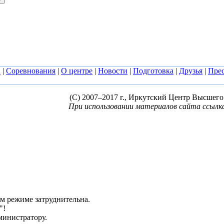
и
|
Соревнования
|
О центре
|
Новости
|
Подготовка
|
Друзья
|
Прес
(C) 2007–2017 г., Иркутский Центр Высшего
При использовании материалов сайта ссылка
ом режиме затруднительна.
"!
дминистратору.