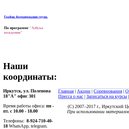
График формирования групп.
По программе
"Азбука
вождения"
Наши
координаты:
Иркутск,
ул. Поленова
Главная
|
Акции
|
Соревнования
|
О
18"А" офис 301
Пресса о нас
|
Записаться на курсы
Время работы офиса:
пн -
(C) 2007–2017 г., Иркутский 
пт. с 10.00 - 18.00
При использовании материалов
Телефоны:
8-924-710-40-
18
WhatsApp, telegram.