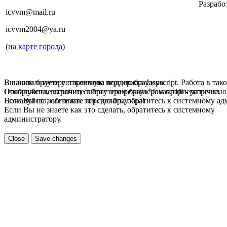
Разрабо
icvvm@mail.ru
icvvm2004@ya.ru
(
на карте города
)
В вашем браузере отключена поддержка Jasvscript. Работа в так
Вы используете устаревшую версию браузера.
Пожалуйста, включите в браузере режим "Javascript - разрешено
Отображение страниц сайта с этим браузером проблематична.
Если Вы не знаете как это сделать, обратитесь к системному а
Пожалуйста, обновите версию браузера!
Если Вы не знаете как это сделать, обратитесь к системному
администратору.
Close
Save changes