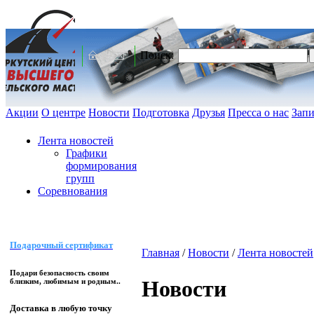
Поиск:
Акции
О центре
Новости
Подготовка
Друзья
Пресса о нас
Запи
Лента новостей
Графики
формирования
групп
Соревнования
Подарочный сертификат
Главная
/
Новости
/
Лента новостей
Подари безопасность своим
Новости
близким, любимым и родным..
Доставка в любую точку