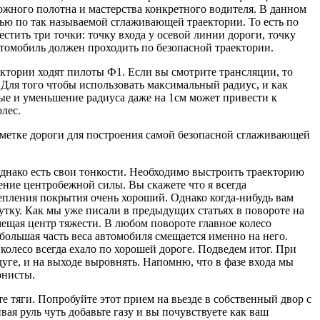
рожного полотна и мастерства конкретного водителя. В данном
ью по так называемой сглаживающей траектории. То есть по
тить три точки: точку входа у осевой линии дороги, точку
втомобиль должен проходить по безопасной траектории.
ектории ходят пилоты Ф1. Если вы смотрите трансляции, то
 Для того чтобы использовать максимальный радиус, и как
ые и уменьшение радиуса даже на 1см может привести к
лес.
азметке дороги для построения самой безопасной сглаживающей
 Однако есть свои тонкости. Необходимо выстроить траекторию
чение центробежной силы. Вы скажете что я всегда
цепления покрытия очень хороший. Однако когда-нибудь вам
утку. Как мы уже писали в предыдущих статьях в повороте на
мещая центр тяжести. В любом повороте главное колесо
ольшая часть веса автомобиля смещается именно на него.
колесо всегда ехало по хорошей дороге. Подведем итог. При
уге, и на выходе выровнять. Напомню, что в фазе входа мы
онисты.
е тяги. Попробуйте этот прием на вьезде в собственный двор с
я руль чуть добавьте газу и вы почувствуете как ваш