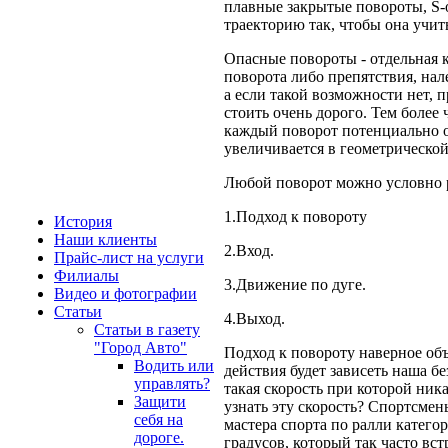
плавные закрытые повороты,
S
-
траекторию так, чтобы она учи
Опасные повороты - отдельная к
поворота либо препятствия, нал
а если такой возможности нет, 
стоить очень дорого. Тем более
каждый поворот потенциально оп
увеличивается в геометрической
Любой поворот можно условно р
1.Подход к повороту
История
Наши клиенты
2.Вход.
Прайс-лист на услуги
Филиалы
3.Движение по дуге.
Видео и фотографии
Статьи
4.Выход.
Статьи в газету
"Город Авто"
Подход к повороту наверное объ
Водить или
действия будет зависеть наша б
управлять?
такая скорость при которой ник
Защити
узнать эту скорость? Спортсме
себя на
мастера спорта по ралли категор
дороге.
градусов, который так часто вс