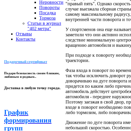
Неровности
"правый пять". Однако скорость
Повороты
случае выезжала сборная страны
Посадка
самому максимальному радиусу,
Тормоза
внутренней части поворота и то
Статьи в журнал
"402 метра"
У спортсменов она еще называет
Отзывы
заметили что они активно испол
Контакты
следствие минимальную центроб
вращению автомобиля и выкинуть
При подходе к повороту необхо
траектории.
Подарочный сертификат
Фаза входа в поворот по времен
Подари безопасность своим близким,
так чтобы исключить доворот ру
любимым и родным..
доворачиваю на дуге поворота и
придется по каким либо причина
Доставка в любую точку города.
автомобиль действует центробеж
автомобиля - переднее наружное
Поэтому заезжая в свой двор, п
входе в поворот необходимо пов
График
либо тормозим, либо поворачива
формирования
Движение по дуге поворота имее
групп
небольшой скоростью. Особенно 