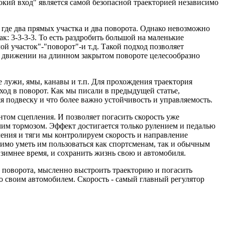
окий вход" является самой безопасной траекторией независимо
, где два прямых участка и два поворота. Однако невозможно
: 3-3-3-3. То есть раздробить большой на маленькие
ой участок"-"поворот"-и т.д. Такой подход позволяет
ри движении на длинном закрытом повороте целесообразно
е лужи, ямы, канавы и т.п. Для прохождения траектория
ход в поворот. Как мы писали в предыдущей статье,
 подвеску и что более важно устойчивость и управляемость.
том сцепления. И позволяет погасить скорость уже
им тормозом. Эффект достигается только рулением и педалью
ления и тяги мы контролируем скорость и направление
имо уметь им пользоваться как спортсменам, так и обычным
 зимнее время, и сохранить жизнь свою и автомобиля.
ы поворота, мысленно выстроить траекторию и погасить
со своим автомобилем. Скорость - самый главный регулятор