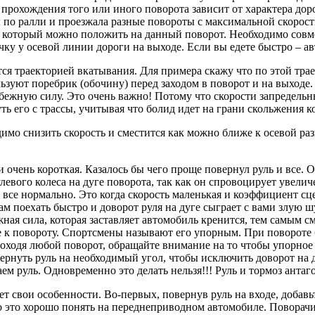
 прохождения того или иного поворота зависит от характера до
 по ралли и проезжала разные повороты с максимальной скорост
 который можно положить на данный поворот. Необходимо совмес
чку у осевой линии дороги на выходе. Если вы едете быстро – а
ся траекторией вкатывания. Для примера скажу что по этой тра
ьзуют поребрик (обочину) перед заходом в поворот и на выходе.
ежную силу. Это очень важно! Потому что скорости запредельн
 его с трассы, учитывая что болид идет на грани скольжения ко
димо снизить скорость и сместится как можно ближе к осевой р
и очень короткая. Казалось бы чего проще повернул руль и все.
левого колеса на дуге поворота, так как он спровоцирует увели
 все нормально. Это когда скорость маленькая и коэффициент с
м поехать быстро и доворот руля на дуге сыграет с вами злую ш
ная сила, которая заставляет автомобиль кренится, тем самым с
 к повороту. Спортсмены называют его упорным. При повороте б
роходя любой поворот, обращайте внимание на то чтобы упорное 
ернуть руль на необходимый угол, чтобы исключить доворот на д
ем руль. Одновременно это делать нельзя!!! Руль и тормоз антаг
т свои особенности. Во-первых, повернув руль на входе, добавьт
это хорошо понять на переднеприводном автомобиле. Поворачива