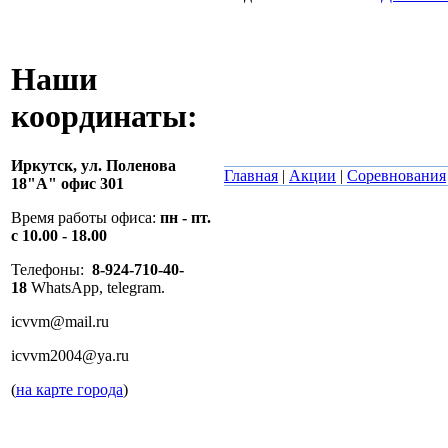
Наши
координаты:
Иркутск,
ул. Поленова
Главная
|
Акции
|
Соревнования
18"А" офис 301
Время работы офиса:
пн - пт.
с 10.00 - 18.00
Телефоны:
8-924-710-40-
18
WhatsApp, telegram.
icvvm@mail.ru
icvvm2004@ya.ru
(
на карте города
)