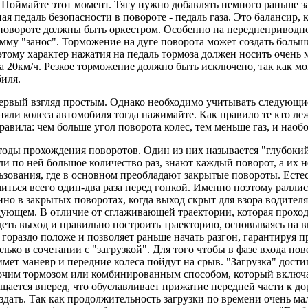
 Поймайте этот момент. Тягу нужно добавлять немного раньше з
ная педаль безопасности в повороте - педаль газа. Это балансир
в повороте должны быть оркестром. Особенно на переднеприводн
мму "занос". Торможение на дуге поворота может создать боль
тому характер нажатия на педаль тормоза должен носить очень 
на 20км/ч. Резкое торможение должно быть исключено, так как 
биля.
первый взгляд простым. Однако необходимо учитывать следующие
вняли колеса автомобиля тогда нажимайте. Как правило те кто л
авила: чем больше угол поворота колес, тем меньше газ, и наобо
оды прохождения поворотов. Один из них называется "глубокий 
и по ней большое количество раз, знают каждый поворот, а их н
ьзования, где в основном преобладают закрытые повороты. Есте
миться всего один-два раза перед гонкой. Именно поэтому ралл
нно в закрытых поворотах, когда выход скрыт для взора водите
дующем. В отличие от сглаживающей траектории, которая проход
деть выход и правильно построить траекторию, основываясь на ви
я гораздо положе и позволяет раньше начать разгон, гарантируя 
ько в сочетании с "загрузкой". Для того чтобы в фазе входа по
имет маневр и передние колеса пойдут на срыв. "Загрузка" дос
чим тормозом или комбинированным способом, который включае
ается вперед, что обуславливает прижатие передней части к до
здать. Так как продолжительность загрузки по времени очень ма