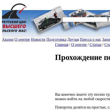
Поиск:
Акции
О центре
Новости
Подготовка
Друзья
Пресса о нас
Запи
Главная
/
О центре
/
Статьи
/
Ста
Прохождение п
Вы конечно знаете эту песню г
можно войти на любой скорости,
Повороты делятся на простые, 