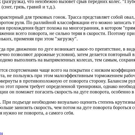
(разгрузка), что неизбежно вызовет срыв передних колес. "Глуб
снег, грязь, гравий и т.д.).
арактерный для трековых гонок. Трасса представляет собой овал
ротом руля. По раллийной классификации его можно записать так
рия прохождения будет похожа на многогранник, в котором "прям
яжении всего поворота, не сильно теряя в скорости. Поэтому п
ньких, применяя при этом "загрузку".
да при движении по дуге возникает какое-то препятствие, в вид
ечно позволяют дорожные условия), затем делается повторный в
одимо выполнять на выпрямленных колесах, тем самым, сохраняя
ется спортсменами чаще всего на покрытии с низким коэффициен
ота, не пользуясь при этом малоэффективным торможением рабоч
повернуты в противоположную от поворота сторону. Балансом ру
о этот прием требует определенной тренировки, однако необход
ции он поможет погасить скорость на дуге поворота, особенно в
в. При подъезде необходимо визуально оценить степень крутизн
больше занизить скорость, чем потом на дуге поворота бороться 
я нужно не поворота, а самого себя.
ти