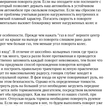
авершения поворота руля. Если вы опоздаете или поспешите с
, который позволяет держать наш автомобиль в устойчивом
ом автомобиле при скользком покрытии. Если мы сбросим газ
шие проблемы учитывая разную нагруженность внутренних и
мягкий плавный характер. Погасить скорость в повороте
моментально вызовет блокировку менее нагруженных колес и
 особенности. Прежде чем нажать "газ в пол" верните центр
ежат на крыше на выходе из поворота слишком рано дали
рот чем больше газ, тем меньше угол поворота колес.
вход". В отличие от шоссейно- кольцевых гонок где трасса
е так много, трасса ралли более протяженная и проводится
ственно запомнить каждый поворот невозможно, тем более что
исты придумали способ прохождения поворотов который
ля и построить правильную траекторию вслепую практически
ит по максимальному радиусу, гонщик глубже заходит в
зуальной оценке. В фазе входа он круче поворачивает руль, но
при этом безопасность. Однако есть определенные тонкости.
вернуть руль на больший угол необходимо загрузить передние
тигается либо торможением двигателем, посредством включения
т оба предыдущих. Как вы помните из наших статей, при
роге. Отпуская педаль тормоза необходимо повернуть рулевое
ла. Если мы не попадем в нее, то будем выполнять поворот уже