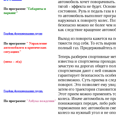
автомобиль хочет поворачивать.
тягой - эффекта не будет. Основ
По программе
"Габариты и
состоянии. Руль и педаль газа 
паркинг"
то автомобиль выполнит програ
наружных к повороту колес. Поэ
безопасно можно не более чем 
как следствие вращение автомо
График формирования групп
Выход из поворота кажется на 
тяжести под себя. То есть выро
По программе
" Управление
полный газ. Придерживайтесь пр
автомобилем в критических
ситуациях"
Теперь разберем спортивные мет
известна и спортсмены проходил
(зима – лёд)
зачастую на дорогах общего пол
спортсменам дают с ней ознако
гарантирует безопасность особе
невозможно. Суть приема в сле
поворот. Это позволяет ему уви
затем его траектория становитс
График формирования групп.
Этот прием можно применять тол
колеса. Иначе автомобиль не пр
По программе
"Азбука вождения"
понижающих передач, либо рабо
торможении вес автомобиля смещ
колесо на нужный угол и не опо