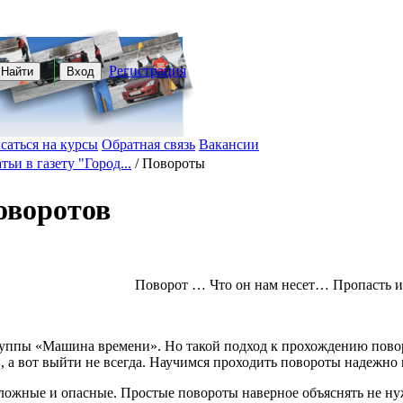
Регистрация
Найти
Вход
саться на курсы
Обратная связь
Вакансии
тьи в газету "Город...
/
Повороты
оворотов
Поворот … Что он нам несет… Пропасть и
руппы «Машина времени». Но такой подход к прохождению поворо
 а вот выйти не всегда. Научимся проходить повороты надежно 
сложные и опасные. Простые повороты наверное объяснять не ну