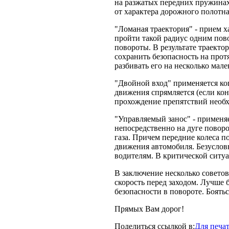
на разжатых передних пружинах 
от характера дорожного полотна (
"Ломаная траектория" - прием х
пройти такой радиус одним пово
повороты. В результате траекто
сохранить безопасность на прот
разбивать его на несколько мале
"Двойной вход" применяется ког
движения спрямляется (если кон
прохождение препятствий необх
"Управляемый занос" - применя
непосредственно на дуге повор
газа. Причем передние колеса 
движения автомобиля. Безусловн
водителям. В критической ситуа
В заключение несколько совето
скорость перед заходом. Лучше 
безопасности в повороте. Боятьс
Прямых Вам дорог!
Поделиться ссылкой в:
Для печа