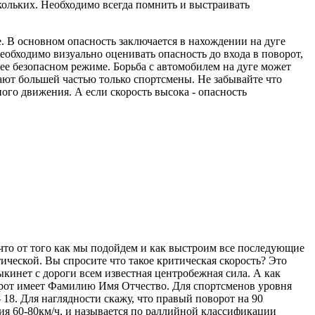
скольких. Необходимо всегда помнить и выстраивать
е. В основном опасность заключается в нахождении на дуге
необходимо визуально оценивать опасность до входа в поворот,
ее безопасном режиме. Борьба с автомобилем на дуге может
дают большей частью только спортсмены. Не забывайте что
ого движения. А если скорость высока - опасность
что от того как мы подойдем и как выстроим все последующие
ической. Вы спросите что такое критическая скорость? Это
ыкинет с дороги всем известная центробежная сила. А как
рот имеет Фамилию Имя Отчество. Для спортсменов уровня
 18. Для наглядности скажу, что правый поворот на 90
ния 60-80км/ч, и называется по раллийной классификации