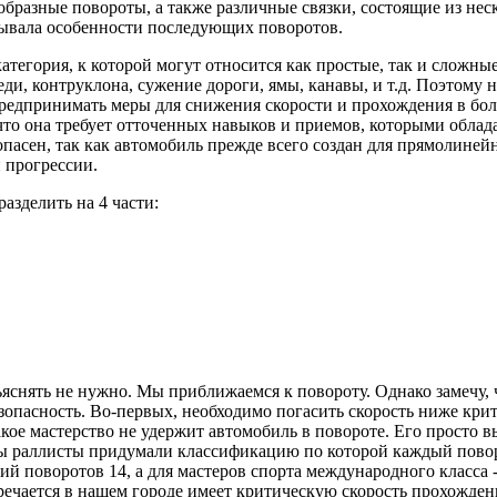
образные повороты, а также различные связки, состоящие из не
тывала особенности последующих поворотов.
атегория, к которой могут относится как простые, так и сложны
еди, контруклона, сужение дороги, ямы, канавы, и т.д. Поэтому 
предпринимать меры для снижения скорости и прохождения в бол
 что она требует отточенных навыков и приемов, которыми обла
асен, так как автомобиль прежде всего создан для прямолинейн
 прогрессии.
азделить на 4 части:
яснять не нужно. Мы приближаемся к повороту. Однако замечу, 
езопасность. Во-первых, необходимо погасить скорость ниже крит
акое мастерство не удержит автомобиль в повороте. Его просто в
ны раллисты придумали классификацию по которой каждый пово
ий поворотов 14, а для мастеров спорта международного класса -
тречается в нашем городе имеет критическую скорость прохожде