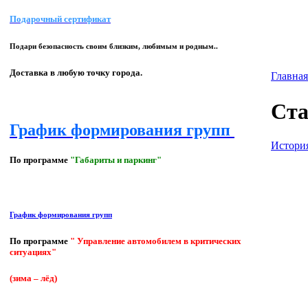
Подарочный сертификат
Подари безопасность своим близким, любимым и родным..
Доставка в любую точку города.
Главная
Ста
График формирования групп
Истори
По программе
"Габариты и паркинг"
График формирования групп
По программе
" Управление автомобилем в критических
ситуациях"
(зима – лёд)