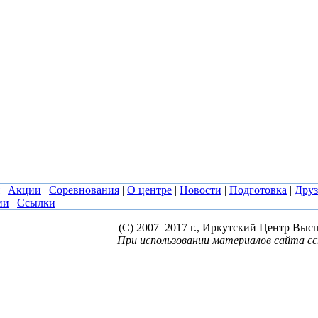
|
Акции
|
Соревнования
|
О центре
|
Новости
|
Подготовка
|
Друз
ии
|
Ссылки
(C) 2007–2017 г., Иркутский Центр Выс
При использовании материалов сайта сс