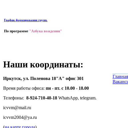
График формирования групп.
По программе
"Азбука вождения"
Наши координаты:
Главная
Иркутск,
ул. Поленова 18"А" офис 301
Ваканс
Время работы офиса:
пн - пт. с 10.00 - 18.00
Телефоны:
8-924-710-40-18
WhatsApp, telegram.
icvvm@mail.ru
icvvm2004@ya.ru
(
на карте города
)