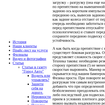
загрузку – разгрузку (она еще н
по препятствию на вывешенной 
заднюю ось коротким импульсом 
переднюю ось, вывесив заднюю.
как задние колеса отстают от п
очередь необходимо заботиться 
перед препятствием отпускайте 
психологически) и ставьте пере
сохраните переднюю подвеску с
устойчивость.
История
Наши клиенты
А как быть когда препятствие с
Прайс-лист на услуги
существует боковая разгрузка. 
Филиалы
представляет сложность скорее
Видео и фотографии
Техника такова: необходимо рез
Статьи
сторону препятствия (!) не менее
Статьи в газету
скоростью выровнять. Маневр н
"Город Авто"
скрывается под вашим бампером
Водить или
Физика проста. При повороте ве
управлять?
разгружая тем самым внутреннее
Защити
добавить что при определенной 
себя на
безболезненно преодолевать от
дороге.
либо последствий для подвески.
Неровности
прием в условиях плотного доро
Повороты
можно вызвать неадекватную ре