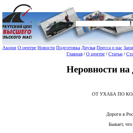
Поиск:
Акции
О центре
Новости
Подготовка
Друзья
Пресса о нас
Запи
Главная
/
О центре
/
Статьи
/
Ста
Неровности на 
ОТ УХАБА ПО КО
Дороги в Ро
Бывает, что