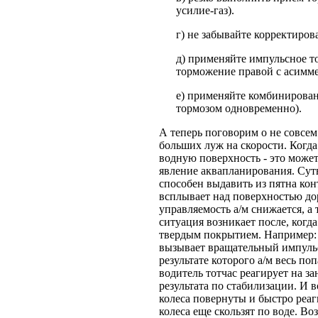
усилие-газ).
г) не забывайте корректиров
д) применяйте импульсное т
торможение правой с асимме
е) применяйте комбинирова
тормозом одновременно).
А теперь поговорим о не совсе
больших луж на скорости. Когда
водную поверхность - это может 
явление аквапланирования. Суть
способен выдавить из пятна кон
всплывает над поверхностью до
управляемость а/м снижается, а 
ситуация возникает после, когда
твердым покрытием. Например: к
вызывает вращательный импульс
результате которого а/м весь п
водитель тотчас реагирует на за
результата по стабилизации. И в
колеса повернуты и быстро реаг
колеса еще скользят по воде. В