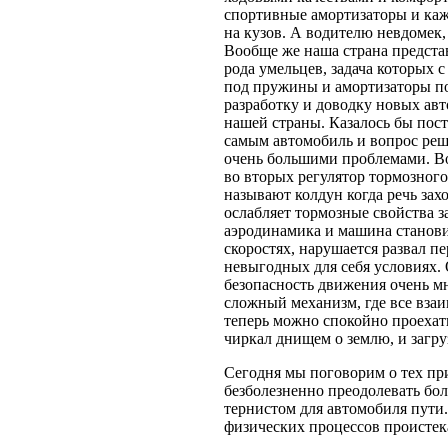
спортивные амортизаторы и каж
на кузов. А водителю невдомек,
Вообще же наша страна представ
рода умельцев, задача которых
под пружины и амортизаторы по
разработку и доводку новых ав
нашей страны. Казалось бы пос
самым автомобиль и вопрос реш
очень большими проблемами. Во
во вторых регулятор тормозного
называют колдун когда речь зах
ослабляет тормозные свойства з
аэродинамика и машина станови
скоростях, нарушается развал пе
невыгодных для себя условиях
безопасность движения очень мн
сложный механизм, где все взаи
теперь можно спокойно проехать
чиркал днищем о землю, и загр
Сегодня мы поговорим о тех пр
безболезненно преодолевать бо
тернистом для автомобиля пути
физических процессов происте