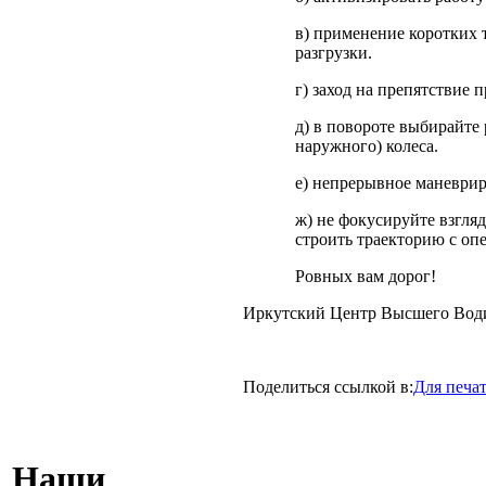
в) применение коротких
разгрузки.
г) заход на препятствие 
д) в повороте выбирайте
наружного) колеса.
е) непрерывное маневрир
ж) не фокусируйте взгля
строить траекторию с оп
Ровных вам дорог!
Иркутский Центр Высшего Води
Поделиться ссылкой в:
Для печа
Наши