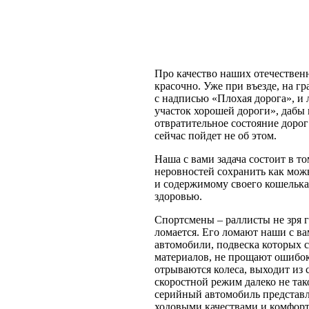
Про качество наших отечествен
красочно. Уже при въезде, на г
с надписью «Плохая дорога», и 
участок хорошей дороги», дабы 
отвратительное состояние дорог 
сейчас пойдет не об этом.
Наша с вами задача состоит в т
неровностей сохранить как мо
и содержимому своего кошелька,
здоровью.
Спортсмены – раллисты не зря г
ломается. Его ломают наши с в
автомобили, подвеска которых 
материалов, не прощают ошибо
отрываются колеса, выходит из с
скоростной режим далеко не так
серийный автомобиль представ
ходовыми качествами и комфорт