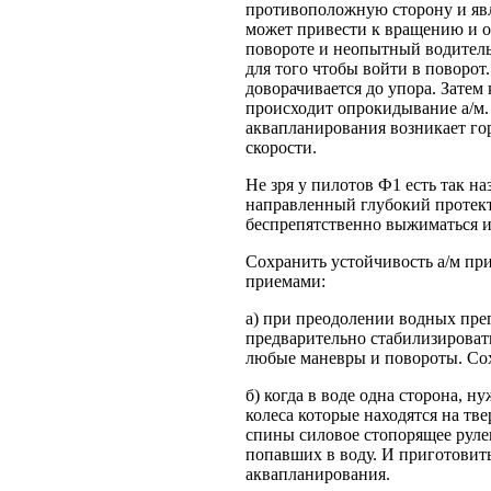
противоположную сторону и явл
может привести к вращению и 
повороте и неопытный водитель 
для того чтобы войти в поворот.
доворачивается до упора. Затем
происходит опрокидывание а/м. 
аквапланирования возникает го
скорости.
Не зря у пилотов Ф1 есть так н
направленный глубокий протекто
беспрепятственно выжиматься из
Сохранить устойчивость а/м п
приемами:
а) при преодолении водных прег
предварительно стабилизироват
любые маневры и повороты. Сох
б) когда в воде одна сторона, 
колеса которые находятся на т
спины силовое стопорящее руле
попавших в воду. И приготовить
аквапланирования.