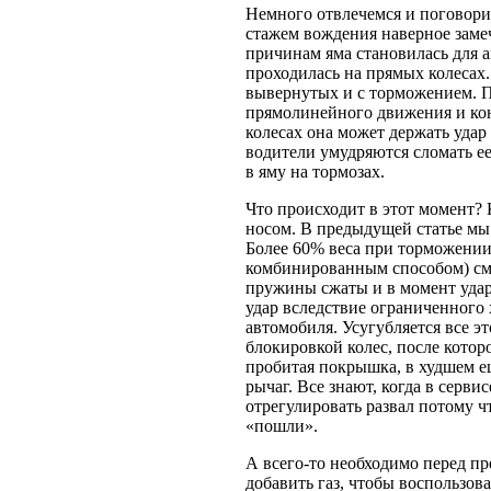
Немного отвлечемся и поговори
стажем вождения наверное заме
причинам яма становилась для 
проходилась на прямых колесах.
вывернутых и с торможением. П
прямолинейного движения и кон
колесах она может держать удар
водители умудряются сломать ее 
в яму на тормозах.
Что происходит в этот момент? 
носом. В предыдущей статье мы 
Более 60% веса при торможении
комбинированным способом) сме
пружины сжаты и в момент удар
удар вследствие ограниченного 
автомобиля. Усугубляется все 
блокировкой колес, после котор
пробитая покрышка, в худшем е
рычаг. Все знают, когда в серви
отрегулировать развал потому 
«пошли».
А всего-то необходимо перед пр
добавить газ, чтобы воспользов