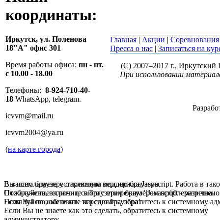
координаты:
Иркутск,
ул. Поленова
Главная
|
Акции
|
Соревнования
18"А" офис 301
Пресса о нас
|
Записаться на ку
Время работы офиса:
пн - пт.
(C) 2007–2017 г., Иркутски
с 10.00 - 18.00
При использовании материал
Телефоны:
8-924-710-40-
18
WhatsApp, telegram.
Разрабо
icvvm@mail.ru
icvvm2004@ya.ru
(
на карте города
)
В вашем браузере отключена поддержка Jasvscript. Работа в так
Вы используете устаревшую версию браузера.
Пожалуйста, включите в браузере режим "Javascript - разрешено
Отображение страниц сайта с этим браузером проблематична.
Если Вы не знаете как это сделать, обратитесь к системному а
Пожалуйста, обновите версию браузера!
Если Вы не знаете как это сделать, обратитесь к системному
администратору.