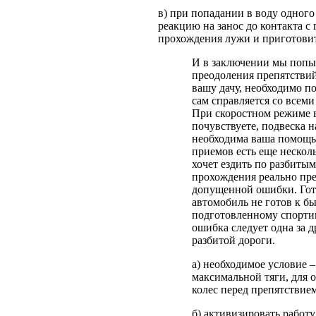
в) при попадании в воду одного
реакцию на занос до контакта с
прохождения лужи и приготовит
И в заключении мы попыт
преодоления препятствий
вашу дачу, необходимо п
сам справляется со всем
При скоростном режиме в
почувствуете, подвеска н
необходима ваша помощ
приемов есть еще несколь
хочет ездить по разбиты
прохождения реально пре
допущенной ошибки. Гот
автомобиль не готов к б
подготовленному спортив
ошибка следует одна за д
разбитой дороги.
а) необходимое условие –
максимальной тяги, для 
колес перед препятствием
б) активизировать работу