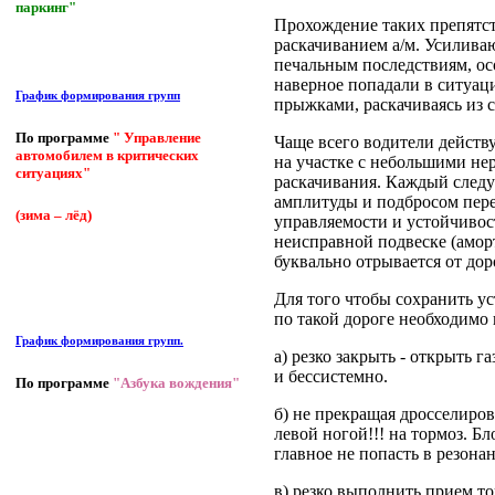
паркинг"
Прохождение таких препятс
раскачиванием а/м. Усилива
печальным последствиям, о
наверное попадали в ситуаци
График формирования групп
прыжками, раскачиваясь из с
По программе
" Управление
Чаще всего водители действ
автомобилем в критических
на участке с небольшими не
ситуациях"
раскачивания. Каждый след
амплитуды и подбросом пере
(зима – лёд)
управляемости и устойчивос
неисправной подвеске (амор
буквально отрывается от дор
Для того чтобы сохранить у
по такой дороге необходим
График формирования групп.
а) резко закрыть - открыть 
и бессистемно.
По программе
"Азбука вождения"
б) не прекращая дросселиро
левой ногой!!! на тормоз. Б
главное не попасть в резона
в) резко выполнить прием то