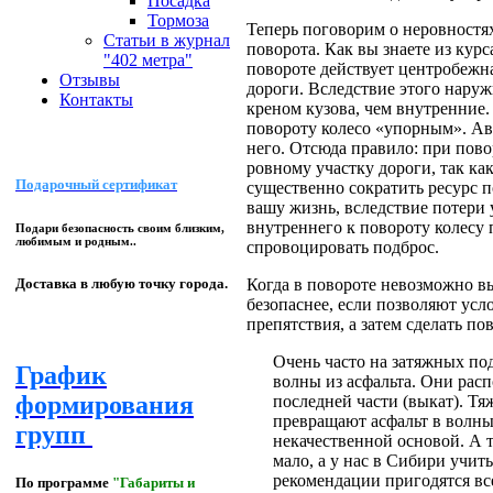
Посадка
Тормоза
Теперь поговорим о неровностях
Статьи в журнал
поворота. Как вы знаете из кур
"402 метра"
повороте действует центробежна
Отзывы
дороги. Вследствие этого наруж
Контакты
креном кузова, чем внутренние
повороту колесо «упорным». Ав
него. Отсюда правило: при пово
ровному участку дороги, так ка
Подарочный сертификат
существенно сократить ресурс п
вашу жизнь, вследствие потери 
внутреннего к повороту колесу 
Подари безопасность своим близким,
любимым и родным..
спровоцировать подброс.
Когда в повороте невозможно вы
Доставка в любую точку города.
безопаснее, если позволяют усл
препятствия, а затем сделать по
Очень часто на затяжных по
График
волны из асфальта. Они расп
формирования
последней части (выкат). Тя
превращают асфальт в волны.
групп
некачественной основой. А т
мало, а у нас в Сибири учит
рекомендации пригодятся вс
По программе
"Габариты и