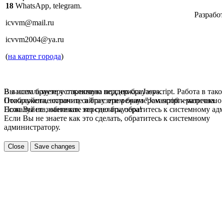
18
WhatsApp, telegram.
Разрабо
icvvm@mail.ru
icvvm2004@ya.ru
(
на карте города
)
В вашем браузере отключена поддержка Jasvscript. Работа в так
Вы используете устаревшую версию браузера.
Пожалуйста, включите в браузере режим "Javascript - разрешено
Отображение страниц сайта с этим браузером проблематична.
Если Вы не знаете как это сделать, обратитесь к системному а
Пожалуйста, обновите версию браузера!
Если Вы не знаете как это сделать, обратитесь к системному
администратору.
Close
Save changes