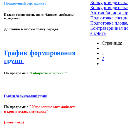
Конкурс водительс
Подарочный сертификат
Конкурс водительс
Автомобилиста, пр
Подари безопасность своим близким, любимым
Подготовка спецп
и родным..
Подготовка площад
Контраварийная п
Доставка в любую точку города.
в г.Чита
Страница:
График формирования
1
2
групп
По программе
"Габариты и паркинг"
График формирования групп
По программе
" Управление автомобилем
в критических ситуациях"
(зима – лёд)