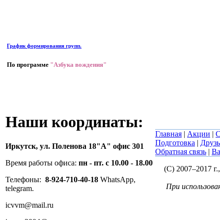
График формирования групп.
По программе
"Азбука вождения"
Наши координаты:
Главная
|
Акции
|
С
Подготовка
|
Друзь
Иркутск,
ул. Поленова 18"А" офис 301
Обратная связь
|
Ва
Время работы офиса:
пн - пт. с 10.00 - 18.00
(C) 2007–2017 г
Телефоны:
8-924-710-40-18
WhatsApp,
При использова
telegram.
icvvm@mail.ru