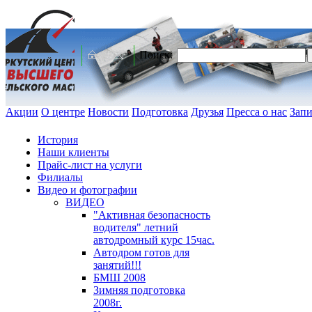
Поиск:
Акции
О центре
Новости
Подготовка
Друзья
Пресса о нас
Запи
История
Наши клиенты
Прайс-лист на услуги
Филиалы
Видео и фотографии
ВИДЕО
"Активная безопасность
водителя" летний
автодромный курс 15час.
Автодром готов для
занятий!!!
БМШ 2008
Зимняя подготовка
2008г.