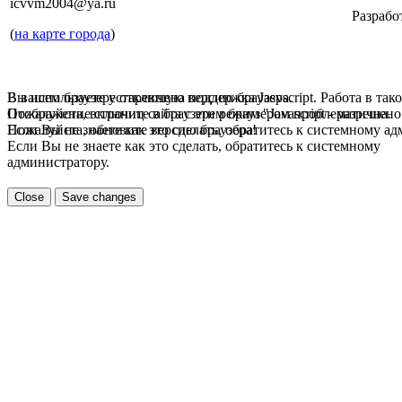
icvvm2004@ya.ru
Разрабо
(
на карте города
)
В вашем браузере отключена поддержка Jasvscript. Работа в так
Вы используете устаревшую версию браузера.
Пожалуйста, включите в браузере режим "Javascript - разрешено
Отображение страниц сайта с этим браузером проблематична.
Если Вы не знаете как это сделать, обратитесь к системному а
Пожалуйста, обновите версию браузера!
Если Вы не знаете как это сделать, обратитесь к системному
администратору.
Close
Save changes