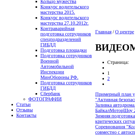
Кольцо мужества
Конкурс водительского
мастерства 2015.
Конкурс водительского
мастерства 27.10.2012г.
Контраварийная
Главная
/
О центре
подготовка сотрудников
спецподразделений
ВИДЕО
ГИБДД
Подготовка площадки
Подготовка сотрудников
Военной
Страница:
Автомобильной
Инспекции
1
МинОбороны РФ.
2
Подготовка сотрудников
ГИБДД
Сбербанк
Примерный план у
ФОТОГРАФИИ
"Активная безопас
Статьи
Заливка автодрома
Отзывы
БайкалМоторШоу 
Контакты
Зимняя подготовка
критических ситуа
Соревнования "К
совместно с автос