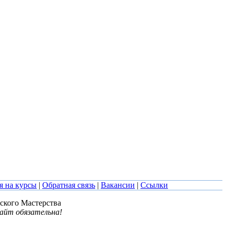
я на курсы
|
Обратная связь
|
Вакансии
|
Ссылки
ского Мастерства
сайт обязательна!