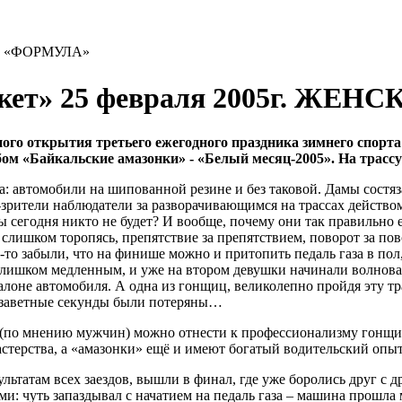
 «ФОРМУЛА»
ркет» 25 февраля 2005г. ЖЕ
ого открытия третьего ежегодного праздника зимнего спорт
бом «Байкальские амазонки» - «Белый месяц-2005». На трасс
а: автомобили на шипованной резине и без таковой. Дамы состяза
ители наблюдатели за разворачивающимся на трассах действом с
ы сегодня никто не будет? И вообще, почему они так правильно е
не слишком торопясь, препятствие за препятствием, поворот за
-то забыли, что на финише можно и притопить педаль газа в пол,
слишком медленным, и уже на втором девушки начинали волноват
салоне автомобиля. А одна из гонщиц, великолепно пройдя эту тр
х, заветные секунды были потеряны…
 (по мнению мужчин) можно отнести к профессионализму гонщи
терства, а «амазонки» ещё и имеют богатый водительский опыт
ультатам всех заездов, вышли в финал, где уже боролись друг с 
ми: чуть запаздывал с начатием на педаль газа – машина прошла 