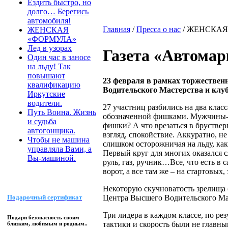
Ездить быстро, но
долго… Берегись
автомобиля!
Главная
/
Пресса о нас
/
ЖЕНСКАЯ
ЖЕНСКАЯ
«ФОРМУЛА»
Лед в узорах
Газета «Автома
Один час в заносе
на льду! Так
повышают
23 февраля в рамках торжественн
квалификацию
Водительского Мастерства и клу
Иркутские
водители.
27 участниц разбились на два класс
Путь Воина. Жизнь
обозначенной фишками. Мужчины-зр
и судьба
фишки? А что врезаться в бруствер
автогонщика.
взгляд, спокойствие. Аккуратно, 
Чтобы не машина
слишком осторожничая на льду, как
управляла Вами, а
Первый круг для многих оказался 
Вы-машиной.
руль, газ, ручник…Все, что есть в 
ворот, а все там же – на стартовы
Некоторую скучноватость зрелища
Центра Высшего Водительского Мас
Подарочный сертификат
Три лидера в каждом классе, по рез
Подари безопасность своим
тактики и скорость были не главны
близким, любимым и родным..