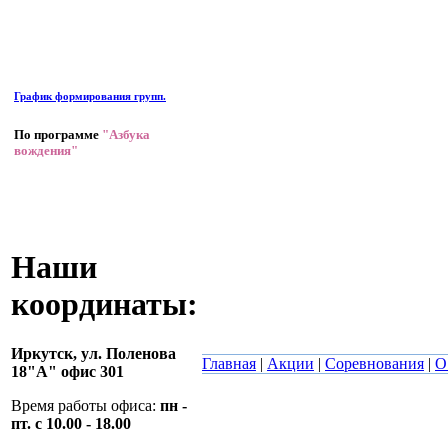
График формирования групп.
По программе
"Азбука
вождения"
Наши
координаты:
Иркутск,
ул. Поленова
Главная
|
Акции
|
Соревнования
|
О
18"А" офис 301
Время работы офиса:
пн -
пт. с 10.00 - 18.00