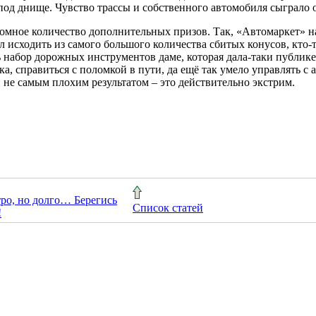
 под днище. Чувство трассы и собственного автомобиля сыграло 
мное количество дополнительных призов. Так, «Автомаркет» на
л исходить из самого большого количества сбитых конусов, кто-т
 набор дорожных инструментов даме, которая дала-таки публике
а, справиться с поломкой в пути, да ещё так умело управлять с 
 не самым плохим результатом – это действительно экстрим.
ро, но долго… Берегись
Список статей
!