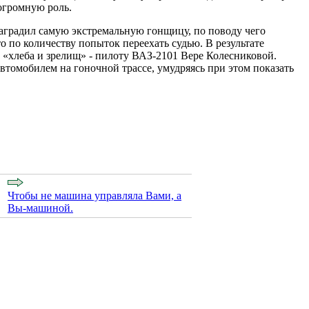
огромную роль.
градил самую экстремальную гонщицу, по поводу чего
о по количеству попыток переехать судью. В результате
 «хлеба и зрелищ» - пилоту ВАЗ-2101 Вере Колесниковой.
автомобилем на гоночной трассе, умудряясь при этом показать
Чтобы не машина управляла Вами, а
Вы-машиной.