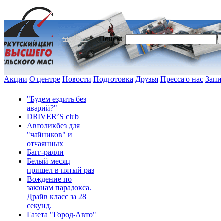
Поиск:
Акции
О центре
Новости
Подготовка
Друзья
Пресса о нас
Запи
"Будем ездить без
аварий?"
DRIVER’S club
Автоликбез для
"чайников" и
отчаянных
Багг-ралли
Белый месяц
пришел в пятый раз
Вождение по
законам парадокса.
Драйв класс за 28
секунд.
Газета "Город-Авто"